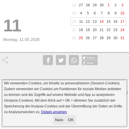
18
27
28
29
30
1
2
3
19
4
5
6
7
8
9
10
11
20
11
12
13
14
15
16
17
21
18
19
20
21
22
23
24
22
25
26
27
28
29
30
31
Montag, 11.05.2026
Follow
Seite
Wir verwenden Cookies, um Inhalte zu personalisieren (Session-Cookies).
Datenschutz
AGB
Impressum
Zudem verwenden wir Cookies um Funktionen für soziale Medien anbieten
© 2000 - 2026 skat-spielen.de
zu können und die Zugriffe auf unsere Website und App zu analysieren
· Serverversion: 2026 6.241 · registrierte Spieler: 501.063 ·
(Analyse-Cookies). Mit dem Klick auf
> OK <
stimmen Sie zusätzlich der
Online Skat Server: 142 (private Server:136)
Speicherung der Analyse-Cookies und der Übermittlung der Daten an Dritte
zu Analysezwecken zu.
Details ansehen
Nein
OK