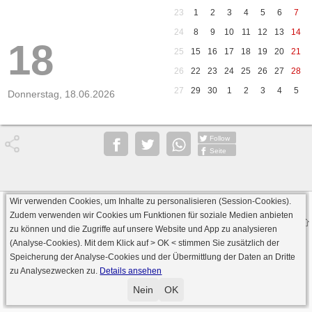
23
1
2
3
4
5
6
7
24
8
9
10
11
12
13
14
18
25
15
16
17
18
19
20
21
26
22
23
24
25
26
27
28
27
29
30
1
2
3
4
5
Donnerstag, 18.06.2026
Follow
Seite
Wir verwenden Cookies, um Inhalte zu personalisieren (Session-Cookies).
Datenschutz
AGB
Impressum
Zudem verwenden wir Cookies um Funktionen für soziale Medien anbieten
© 2000 - 2026 skat-spielen.de
zu können und die Zugriffe auf unsere Website und App zu analysieren
· Serverversion: 2026 6.241 · registrierte Spieler: 501.063 ·
(Analyse-Cookies). Mit dem Klick auf
> OK <
stimmen Sie zusätzlich der
Online Skat Server: 142 (private Server:136)
Speicherung der Analyse-Cookies und der Übermittlung der Daten an Dritte
zu Analysezwecken zu.
Details ansehen
Nein
OK