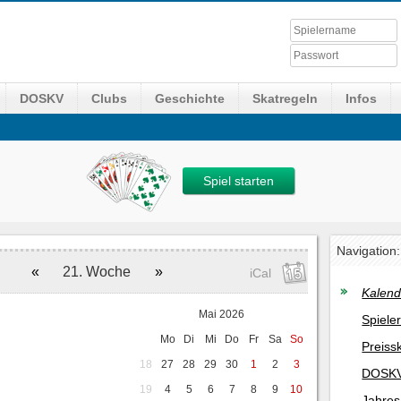
DOSKV
Clubs
Geschichte
Skatregeln
Infos
Spiel starten
Navigation:
«
21. Woche
»
iCal
Kalend
Mai 2026
Spiele
Mo
Di
Mi
Do
Fr
Sa
So
Preiss
18
27
28
29
30
1
2
3
DOSKV
19
4
5
6
7
8
9
10
Jahres