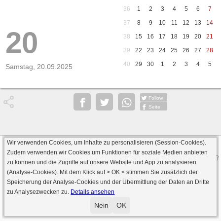
36
1
2
3
4
5
6
7
37
8
9
10
11
12
13
14
20
38
15
16
17
18
19
20
21
39
22
23
24
25
26
27
28
40
29
30
1
2
3
4
5
Samstag, 20.09.2025
Follow
Seite
Wir verwenden Cookies, um Inhalte zu personalisieren (Session-Cookies).
Datenschutz
AGB
Impressum
Zudem verwenden wir Cookies um Funktionen für soziale Medien anbieten
© 2000 - 2026 skat-spielen.de
zu können und die Zugriffe auf unsere Website und App zu analysieren
· Serverversion: 2026 6.241 · registrierte Spieler: 501.083 ·
(Analyse-Cookies). Mit dem Klick auf
> OK <
stimmen Sie zusätzlich der
Online Skat Server: 142 (private Server:136)
Speicherung der Analyse-Cookies und der Übermittlung der Daten an Dritte
zu Analysezwecken zu.
Details ansehen
Nein
OK