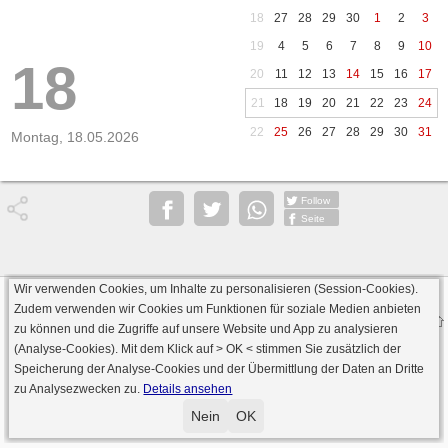
18
27
28
29
30
1
2
3
19
4
5
6
7
8
9
10
18
20
11
12
13
14
15
16
17
21
18
19
20
21
22
23
24
22
25
26
27
28
29
30
31
Montag, 18.05.2026
Follow
Seite
Wir verwenden Cookies, um Inhalte zu personalisieren (Session-Cookies).
Datenschutz
AGB
Impressum
Zudem verwenden wir Cookies um Funktionen für soziale Medien anbieten
© 2000 - 2026 skat-spielen.de
zu können und die Zugriffe auf unsere Website und App zu analysieren
· Serverversion: 2026 6.241 · registrierte Spieler: 501.048 ·
(Analyse-Cookies). Mit dem Klick auf
> OK <
stimmen Sie zusätzlich der
Online Skat Server: 142 (private Server:136)
Speicherung der Analyse-Cookies und der Übermittlung der Daten an Dritte
zu Analysezwecken zu.
Details ansehen
Nein
OK