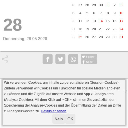
18
27
28
29
30
1
2
3
19
4
5
6
7
8
9
10
28
20
11
12
13
14
15
16
17
21
18
19
20
21
22
23
24
22
25
26
27
28
29
30
31
Donnerstag, 28.05.2026
Follow
Seite
Wir verwenden Cookies, um Inhalte zu personalisieren (Session-Cookies).
Datenschutz
AGB
Impressum
Zudem verwenden wir Cookies um Funktionen für soziale Medien anbieten
© 2000 - 2026 skat-spielen.de
zu können und die Zugriffe auf unsere Website und App zu analysieren
· Serverversion: 2026 6.241 · registrierte Spieler: 501.083 ·
(Analyse-Cookies). Mit dem Klick auf
> OK <
stimmen Sie zusätzlich der
Online Skat Server: 142 (private Server:136)
Speicherung der Analyse-Cookies und der Übermittlung der Daten an Dritte
zu Analysezwecken zu.
Details ansehen
Nein
OK