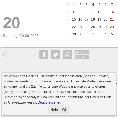
36
1
2
3
4
5
6
7
37
8
9
10
11
12
13
14
20
38
15
16
17
18
19
20
21
39
22
23
24
25
26
27
28
40
29
30
1
2
3
4
5
Samstag, 20.09.2025
Follow
Seite
Wir verwenden Cookies, um Inhalte zu personalisieren (Session-Cookies).
Datenschutz
AGB
Impressum
Zudem verwenden wir Cookies um Funktionen für soziale Medien anbieten
© 2000 - 2026 skat-spielen.de
zu können und die Zugriffe auf unsere Website und App zu analysieren
· Serverversion: 2026 6.241 · registrierte Spieler: 501.048 ·
(Analyse-Cookies). Mit dem Klick auf
> OK <
stimmen Sie zusätzlich der
Online Skat Server: 142 (private Server:136)
Speicherung der Analyse-Cookies und der Übermittlung der Daten an Dritte
zu Analysezwecken zu.
Details ansehen
Nein
OK