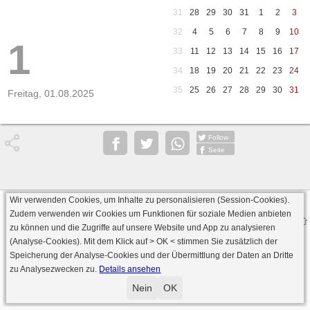
31
28
29
30
31
1
2
3
32
4
5
6
7
8
9
10
1
33
11
12
13
14
15
16
17
34
18
19
20
21
22
23
24
35
25
26
27
28
29
30
31
Freitag, 01.08.2025
Follow
Seite
Wir verwenden Cookies, um Inhalte zu personalisieren (Session-Cookies).
Datenschutz
AGB
Impressum
Zudem verwenden wir Cookies um Funktionen für soziale Medien anbieten
© 2000 - 2026 skat-spielen.de
zu können und die Zugriffe auf unsere Website und App zu analysieren
· Serverversion: 2026 6.241 · registrierte Spieler: 501.083 ·
(Analyse-Cookies). Mit dem Klick auf
> OK <
stimmen Sie zusätzlich der
Online Skat Server: 142 (private Server:136)
Speicherung der Analyse-Cookies und der Übermittlung der Daten an Dritte
zu Analysezwecken zu.
Details ansehen
Nein
OK