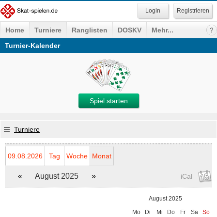
Registrieren
Home
Turniere
Ranglisten
DOSKV
Mehr...
Turnier-Kalender
Spiel starten
Turniere
09.08.2026
Tag
Woche
Monat
«
August 2025
»
iCal
August 2025
Mo
Di
Mi
Do
Fr
Sa
So