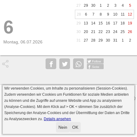
27
29
30
1
2
3
4
5
28
6
7
8
9
10
11
12
6
29
13
14
15
16
17
18
19
30
20
21
22
23
24
25
26
31
27
28
29
30
31
1
2
Montag, 06.07.2026
Follow
Seite
Wir verwenden Cookies, um Inhalte zu personalisieren (Session-Cookies).
Datenschutz
AGB
Impressum
Zudem verwenden wir Cookies um Funktionen für soziale Medien anbieten
© 2000 - 2026 skat-spielen.de
zu können und die Zugriffe auf unsere Website und App zu analysieren
· Serverversion: 2026 6.241 · registrierte Spieler: 501.031 ·
(Analyse-Cookies). Mit dem Klick auf
> OK <
stimmen Sie zusätzlich der
Online Skat Server: 142 (private Server:136)
Speicherung der Analyse-Cookies und der Übermittlung der Daten an Dritte
zu Analysezwecken zu.
Details ansehen
Nein
OK