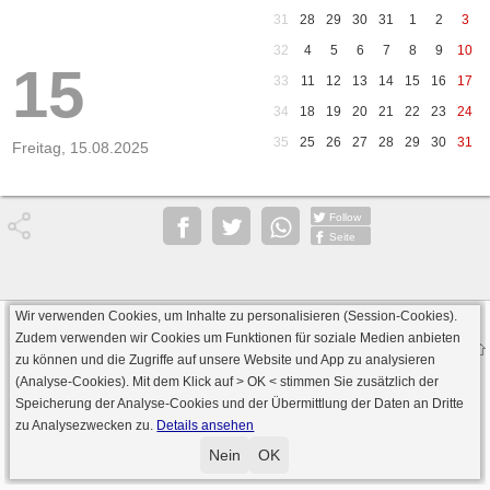
31
28
29
30
31
1
2
3
32
4
5
6
7
8
9
10
15
33
11
12
13
14
15
16
17
34
18
19
20
21
22
23
24
35
25
26
27
28
29
30
31
Freitag, 15.08.2025
Follow
Seite
Wir verwenden Cookies, um Inhalte zu personalisieren (Session-Cookies).
Datenschutz
AGB
Impressum
Zudem verwenden wir Cookies um Funktionen für soziale Medien anbieten
© 2000 - 2026 skat-spielen.de
zu können und die Zugriffe auf unsere Website und App zu analysieren
· Serverversion: 2026 6.241 · registrierte Spieler: 501.031 ·
(Analyse-Cookies). Mit dem Klick auf
> OK <
stimmen Sie zusätzlich der
Online Skat Server: 142 (private Server:136)
Speicherung der Analyse-Cookies und der Übermittlung der Daten an Dritte
zu Analysezwecken zu.
Details ansehen
Nein
OK