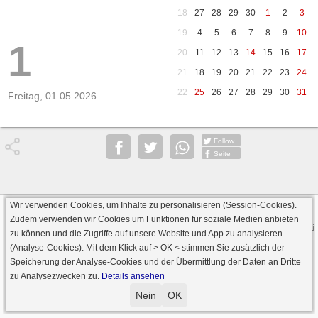
18
27
28
29
30
1
2
3
19
4
5
6
7
8
9
10
1
20
11
12
13
14
15
16
17
21
18
19
20
21
22
23
24
22
25
26
27
28
29
30
31
Freitag, 01.05.2026
Follow
Seite
Wir verwenden Cookies, um Inhalte zu personalisieren (Session-Cookies).
Datenschutz
AGB
Impressum
Zudem verwenden wir Cookies um Funktionen für soziale Medien anbieten
© 2000 - 2026 skat-spielen.de
zu können und die Zugriffe auf unsere Website und App zu analysieren
· Serverversion: 2026 6.241 · registrierte Spieler: 501.048 ·
(Analyse-Cookies). Mit dem Klick auf
> OK <
stimmen Sie zusätzlich der
Online Skat Server: 142 (private Server:136)
Speicherung der Analyse-Cookies und der Übermittlung der Daten an Dritte
zu Analysezwecken zu.
Details ansehen
Nein
OK