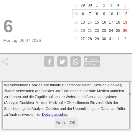
27
29
30
1
2
3
4
5
28
6
7
8
9
10
11
12
6
29
13
14
15
16
17
18
19
30
20
21
22
23
24
25
26
31
27
28
29
30
31
1
2
Montag, 06.07.2026
Follow
Seite
Wir verwenden Cookies, um Inhalte zu personalisieren (Session-Cookies).
Datenschutz
AGB
Impressum
Zudem verwenden wir Cookies um Funktionen für soziale Medien anbieten
© 2000 - 2026 skat-spielen.de
zu können und die Zugriffe auf unsere Website und App zu analysieren
· Serverversion: 2026 6.241 · registrierte Spieler: 501.083 ·
(Analyse-Cookies). Mit dem Klick auf
> OK <
stimmen Sie zusätzlich der
Online Skat Server: 142 (private Server:136)
Speicherung der Analyse-Cookies und der Übermittlung der Daten an Dritte
zu Analysezwecken zu.
Details ansehen
Nein
OK