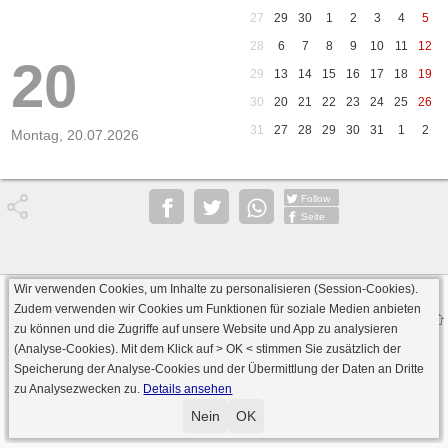
27
29
30
1
2
3
4
5
28
6
7
8
9
10
11
12
20
29
13
14
15
16
17
18
19
30
20
21
22
23
24
25
26
31
27
28
29
30
31
1
2
Montag, 20.07.2026
Follow
Seite
Wir verwenden Cookies, um Inhalte zu personalisieren (Session-Cookies).
Datenschutz
AGB
Impressum
Zudem verwenden wir Cookies um Funktionen für soziale Medien anbieten
© 2000 - 2026 skat-spielen.de
zu können und die Zugriffe auf unsere Website und App zu analysieren
· Serverversion: 2026 6.241 · registrierte Spieler: 501.031 ·
(Analyse-Cookies). Mit dem Klick auf
> OK <
stimmen Sie zusätzlich der
Online Skat Server: 142 (private Server:136)
Speicherung der Analyse-Cookies und der Übermittlung der Daten an Dritte
zu Analysezwecken zu.
Details ansehen
Nein
OK