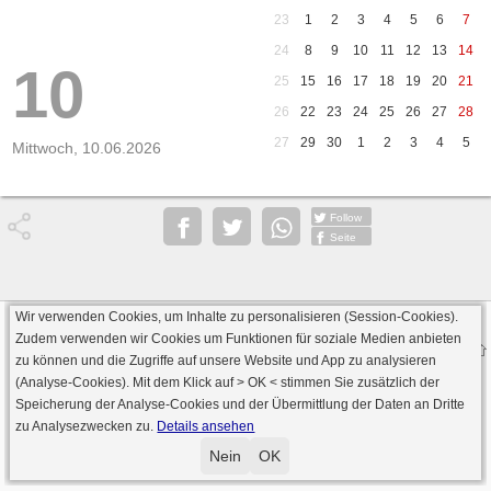
23
1
2
3
4
5
6
7
24
8
9
10
11
12
13
14
10
25
15
16
17
18
19
20
21
26
22
23
24
25
26
27
28
27
29
30
1
2
3
4
5
Mittwoch, 10.06.2026
Follow
Seite
Wir verwenden Cookies, um Inhalte zu personalisieren (Session-Cookies).
Datenschutz
AGB
Impressum
Zudem verwenden wir Cookies um Funktionen für soziale Medien anbieten
© 2000 - 2026 skat-spielen.de
zu können und die Zugriffe auf unsere Website und App zu analysieren
· Serverversion: 2026 6.241 · registrierte Spieler: 501.048 ·
(Analyse-Cookies). Mit dem Klick auf
> OK <
stimmen Sie zusätzlich der
Online Skat Server: 142 (private Server:136)
Speicherung der Analyse-Cookies und der Übermittlung der Daten an Dritte
zu Analysezwecken zu.
Details ansehen
Nein
OK