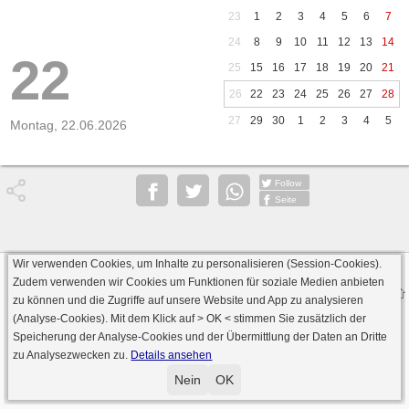
23
1
2
3
4
5
6
7
24
8
9
10
11
12
13
14
22
25
15
16
17
18
19
20
21
26
22
23
24
25
26
27
28
27
29
30
1
2
3
4
5
Montag, 22.06.2026
Follow
Seite
Wir verwenden Cookies, um Inhalte zu personalisieren (Session-Cookies).
Datenschutz
AGB
Impressum
Zudem verwenden wir Cookies um Funktionen für soziale Medien anbieten
© 2000 - 2026 skat-spielen.de
zu können und die Zugriffe auf unsere Website und App zu analysieren
· Serverversion: 2026 6.241 · registrierte Spieler: 501.048 ·
(Analyse-Cookies). Mit dem Klick auf
> OK <
stimmen Sie zusätzlich der
Online Skat Server: 142 (private Server:136)
Speicherung der Analyse-Cookies und der Übermittlung der Daten an Dritte
zu Analysezwecken zu.
Details ansehen
Nein
OK