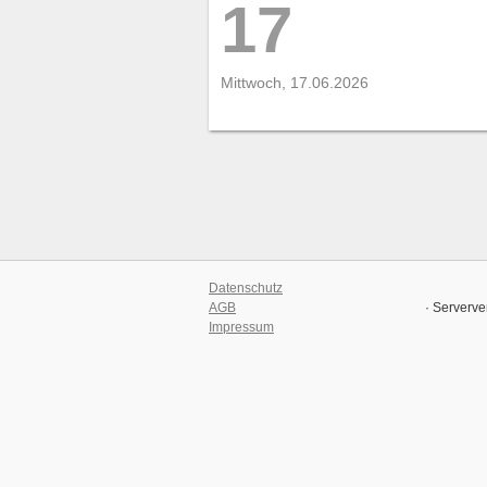
17
Mittwoch, 17.06.2026
Datenschutz
AGB
· Serverve
Impressum