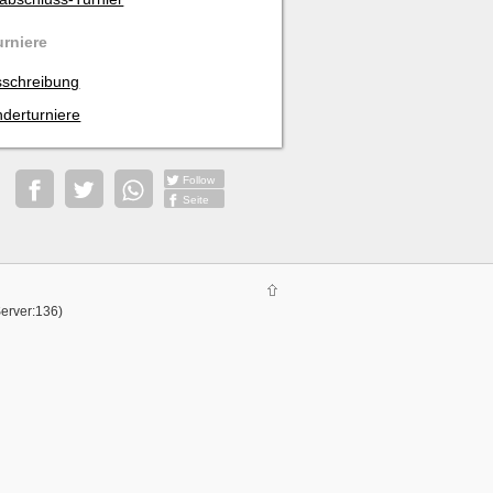
urniere
schreibung
derturniere
Follow
Seite
Server:136)