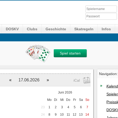
DOSKV
Clubs
Geschichte
Skatregeln
Infos
Spiel starten
Navigation:
«
17.06.2026
»
iCal
Kalend
Juni 2026
Spiele
Mo
Di
Mi
Do
Fr
Sa
So
Preiss
23
1
2
3
4
5
6
7
DOSKV
24
8
9
10
11
12
13
14
Jahres