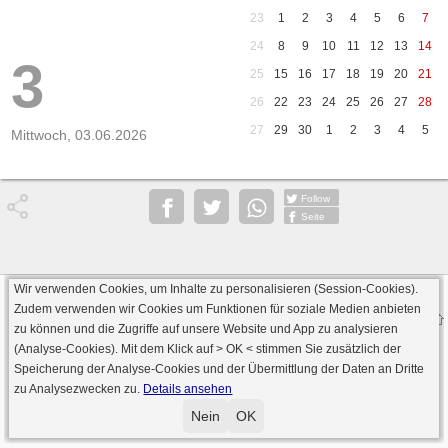
23
1
2
3
4
5
6
7
24
8
9
10
11
12
13
14
3
25
15
16
17
18
19
20
21
26
22
23
24
25
26
27
28
27
29
30
1
2
3
4
5
Mittwoch, 03.06.2026
Follow
Seite
Wir verwenden Cookies, um Inhalte zu personalisieren (Session-Cookies).
Datenschutz
AGB
Impressum
Zudem verwenden wir Cookies um Funktionen für soziale Medien anbieten
© 2000 - 2026 skat-spielen.de
zu können und die Zugriffe auf unsere Website und App zu analysieren
· Serverversion: 2026 6.241 · registrierte Spieler: 501.083 ·
(Analyse-Cookies). Mit dem Klick auf
> OK <
stimmen Sie zusätzlich der
Online Skat Server: 142 (private Server:136)
Speicherung der Analyse-Cookies und der Übermittlung der Daten an Dritte
zu Analysezwecken zu.
Details ansehen
Nein
OK