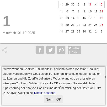
40
29
30
1
2
3
4
5
41
6
7
8
9
10
11
12
1
42
13
14
15
16
17
18
19
43
20
21
22
23
24
25
26
44
27
28
29
30
31
1
2
Mittwoch, 01.10.2025
Follow
Seite
Wir verwenden Cookies, um Inhalte zu personalisieren (Session-Cookies).
Datenschutz
AGB
Impressum
Zudem verwenden wir Cookies um Funktionen für soziale Medien anbieten
© 2000 - 2026 skat-spielen.de
zu können und die Zugriffe auf unsere Website und App zu analysieren
· Serverversion: 2026 6.241 · registrierte Spieler: 501.063 ·
(Analyse-Cookies). Mit dem Klick auf
> OK <
stimmen Sie zusätzlich der
Online Skat Server: 142 (private Server:136)
Speicherung der Analyse-Cookies und der Übermittlung der Daten an Dritte
zu Analysezwecken zu.
Details ansehen
Nein
OK