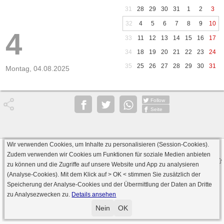
31
28
29
30
31
1
2
3
32
4
5
6
7
8
9
10
4
33
11
12
13
14
15
16
17
34
18
19
20
21
22
23
24
35
25
26
27
28
29
30
31
Montag, 04.08.2025
Follow
Seite
Wir verwenden Cookies, um Inhalte zu personalisieren (Session-Cookies).
Datenschutz
AGB
Impressum
Zudem verwenden wir Cookies um Funktionen für soziale Medien anbieten
© 2000 - 2026 skat-spielen.de
zu können und die Zugriffe auf unsere Website und App zu analysieren
· Serverversion: 2026 6.241 · registrierte Spieler: 501.031 ·
(Analyse-Cookies). Mit dem Klick auf
> OK <
stimmen Sie zusätzlich der
Online Skat Server: 142 (private Server:136)
Speicherung der Analyse-Cookies und der Übermittlung der Daten an Dritte
zu Analysezwecken zu.
Details ansehen
Nein
OK