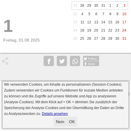
31
28
29
30
31
1
2
3
32
4
5
6
7
8
9
10
1
33
11
12
13
14
15
16
17
34
18
19
20
21
22
23
24
35
25
26
27
28
29
30
31
Freitag, 01.08.2025
Follow
Seite
Wir verwenden Cookies, um Inhalte zu personalisieren (Session-Cookies).
Datenschutz
AGB
Impressum
Zudem verwenden wir Cookies um Funktionen für soziale Medien anbieten
© 2000 - 2026 skat-spielen.de
zu können und die Zugriffe auf unsere Website und App zu analysieren
· Serverversion: 2026 6.241 · registrierte Spieler: 501.031 ·
(Analyse-Cookies). Mit dem Klick auf
> OK <
stimmen Sie zusätzlich der
Online Skat Server: 142 (private Server:136)
Speicherung der Analyse-Cookies und der Übermittlung der Daten an Dritte
zu Analysezwecken zu.
Details ansehen
Nein
OK