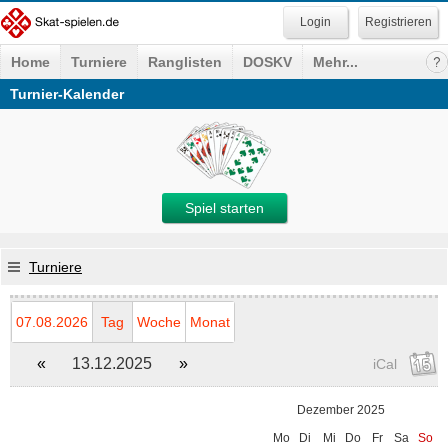
Registrieren
Home
Turniere
Ranglisten
DOSKV
Mehr...
Turnier-Kalender
Spiel starten
Turniere
07.08.2026
Tag
Woche
Monat
«
13.12.2025
»
iCal
Dezember 2025
Mo
Di
Mi
Do
Fr
Sa
So