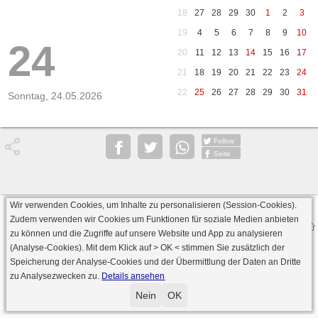
18
27
28
29
30
1
2
3
19
4
5
6
7
8
9
10
24
20
11
12
13
14
15
16
17
21
18
19
20
21
22
23
24
22
25
26
27
28
29
30
31
Sonntag, 24.05.2026
Follow
Seite
Wir verwenden Cookies, um Inhalte zu personalisieren (Session-Cookies).
Datenschutz
AGB
Impressum
Zudem verwenden wir Cookies um Funktionen für soziale Medien anbieten
© 2000 - 2026 skat-spielen.de
zu können und die Zugriffe auf unsere Website und App zu analysieren
· Serverversion: 2026 6.241 · registrierte Spieler: 501.083 ·
(Analyse-Cookies). Mit dem Klick auf
> OK <
stimmen Sie zusätzlich der
Online Skat Server: 142 (private Server:136)
Speicherung der Analyse-Cookies und der Übermittlung der Daten an Dritte
zu Analysezwecken zu.
Details ansehen
Nein
OK