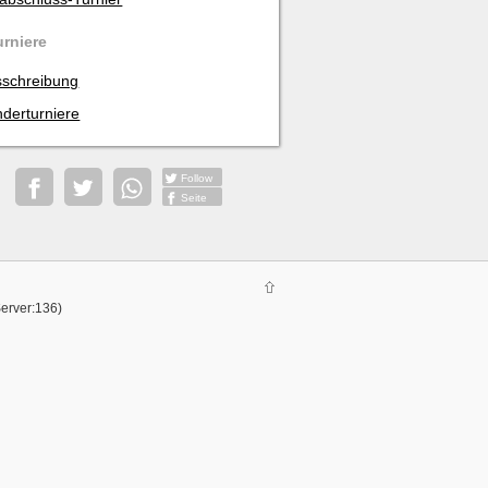
urniere
schreibung
derturniere
Follow
Seite
Server:136)