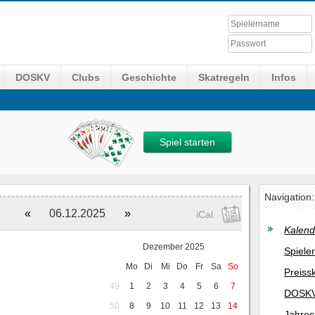
DOSKV
Clubs
Geschichte
Skatregeln
Infos
Spiel starten
Navigation:
«
06.12.2025
»
iCal
Kalend
Dezember 2025
Spiele
Mo
Di
Mi
Do
Fr
Sa
So
Preiss
49
1
2
3
4
5
6
7
DOSKV
50
8
9
10
11
12
13
14
Jahres