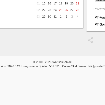
51
15
16
17
18
19
20
21
Privatt
52
22
23
24
25
26
27
28
53
29
30
31
1
2
3
4
PT-Aus
PT-Son
© 2000 - 2026 skat-spielen.de
rsion: 2026 6.241 · registrierte Spieler: 501.031 ·
Online Skat Server: 142 (private 