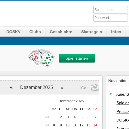
DOSKV
Clubs
Geschichte
Skatregeln
Infos
Spiel starten
Navigation:
«
Dezember 2025
»
iCal
Kalend
Dezember 2025
Spiele
Mo
Di
Mi
Do
Fr
Sa
So
Preiss
49
1
2
3
4
5
6
7
DOSKV
50
8
9
10
11
12
13
14
Jahres