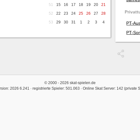
51
15
16
17
18
19
20
21
Privatt
52
22
23
24
25
26
27
28
53
29
30
31
1
2
3
4
PT-Aus
PT-Son
© 2000 - 2026 skat-spielen.de
rsion: 2026 6.241 · registrierte Spieler: 501.063 ·
Online Skat Server: 142 (private 