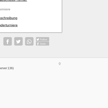
urniere
schreibung
derturniere
Follow
Seite
Server:136)