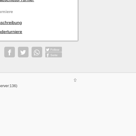
urniere
schreibung
derturniere
Follow
Seite
Server:136)