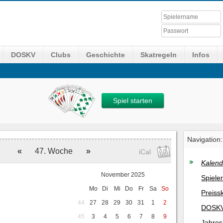
DOSKV
Clubs
Geschichte
Skatregeln
Infos
Spiel starten
Navigation:
«
47. Woche
»
iCal
Kalend
November 2025
Spiele
Mo
Di
Mi
Do
Fr
Sa
So
Preiss
44
27
28
29
30
31
1
2
DOSKV
45
3
4
5
6
7
8
9
Jahres