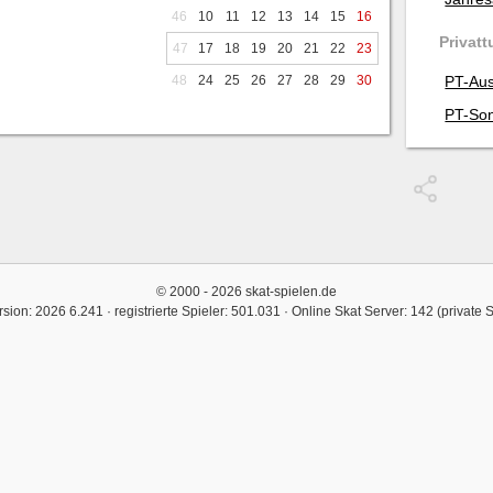
46
10
11
12
13
14
15
16
Privatt
47
17
18
19
20
21
22
23
48
24
25
26
27
28
29
30
PT-Aus
PT-Son
© 2000 - 2026 skat-spielen.de
rsion: 2026 6.241 · registrierte Spieler: 501.031 ·
Online Skat Server: 142 (private 