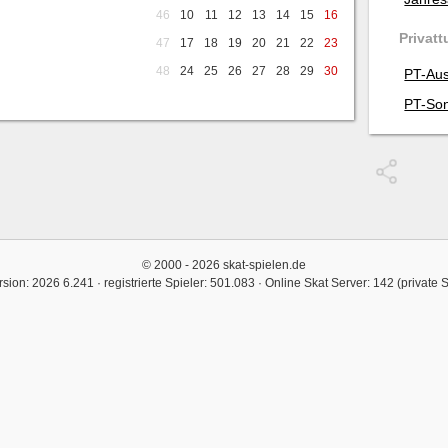
46
10
11
12
13
14
15
16
Privatt
47
17
18
19
20
21
22
23
48
24
25
26
27
28
29
30
PT-Aus
PT-Son
© 2000 - 2026 skat-spielen.de
rsion: 2026 6.241 · registrierte Spieler: 501.083 ·
Online Skat Server: 142 (private 