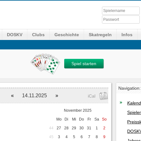
DOSKV
Clubs
Geschichte
Skatregeln
Infos
Spiel starten
Navigation:
«
14.11.2025
»
iCal
Kalend
November 2025
Spiele
Mo
Di
Mi
Do
Fr
Sa
So
Preiss
44
27
28
29
30
31
1
2
DOSKV
45
3
4
5
6
7
8
9
Jahres