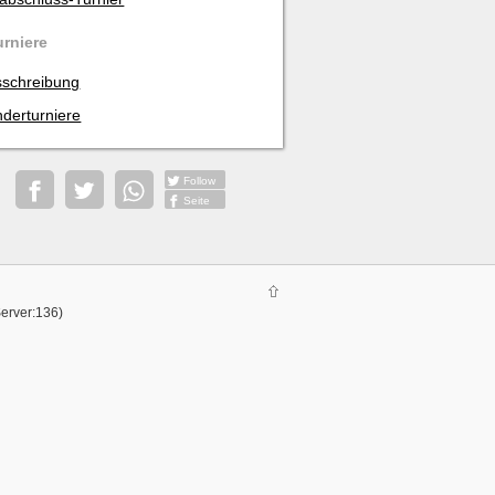
urniere
schreibung
derturniere
Follow
Seite
Server:136)