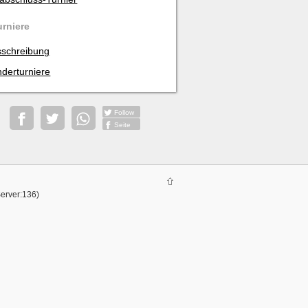
urniere
schreibung
derturniere
Follow
Seite
Server:136)