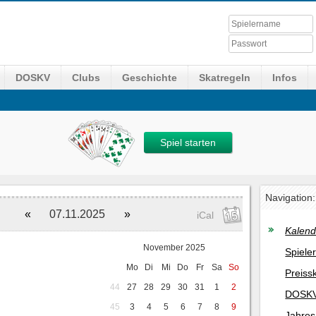
DOSKV
Clubs
Geschichte
Skatregeln
Infos
Spiel starten
Navigation:
«
07.11.2025
»
iCal
Kalend
November 2025
Spiele
Mo
Di
Mi
Do
Fr
Sa
So
Preiss
44
27
28
29
30
31
1
2
DOSKV
45
3
4
5
6
7
8
9
Jahres