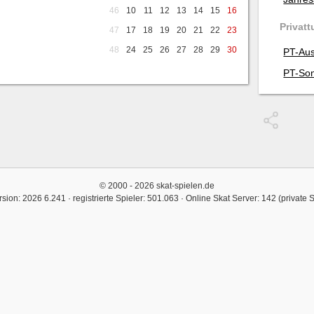
46
10
11
12
13
14
15
16
Privatt
47
17
18
19
20
21
22
23
48
24
25
26
27
28
29
30
PT-Aus
PT-Son
© 2000 - 2026 skat-spielen.de
rsion: 2026 6.241 · registrierte Spieler: 501.063 ·
Online Skat Server: 142 (private 