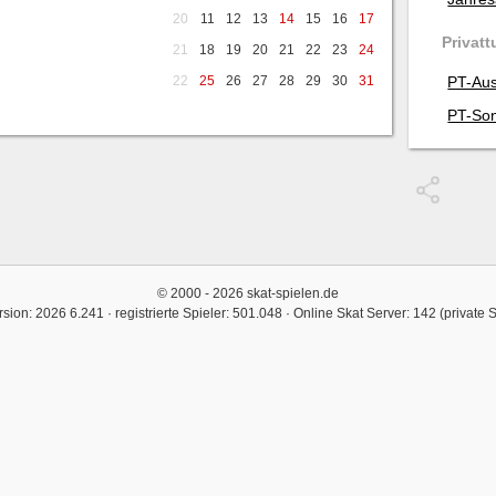
20
11
12
13
14
15
16
17
Privatt
21
18
19
20
21
22
23
24
22
25
26
27
28
29
30
31
PT-Aus
PT-Son
© 2000 - 2026 skat-spielen.de
rsion: 2026 6.241 · registrierte Spieler: 501.048 ·
Online Skat Server: 142 (private 