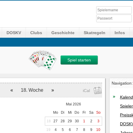
DOSKV
Clubs
Geschichte
Skatregeln
Infos
Spiel starten
Navigation:
«
18. Woche
»
iCal
Kalend
Mai 2026
Spiele
Mo
Di
Mi
Do
Fr
Sa
So
Preiss
18
27
28
29
30
1
2
3
DOSKV
19
4
5
6
7
8
9
10
Jahres