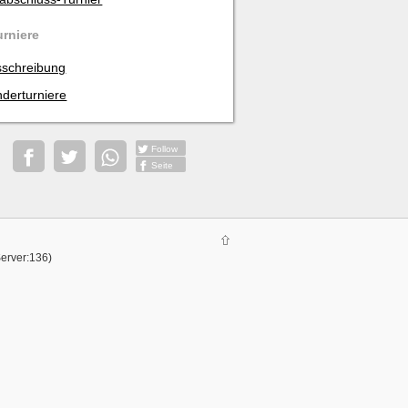
urniere
schreibung
derturniere
Follow
Seite
Server:136)