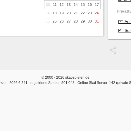
33
11
12
13
14
15
16
17
Privatt
34
18
19
20
21
22
23
24
35
25
26
27
28
29
30
31
PT-Aus
PT-Son
© 2000 - 2026 skat-spielen.de
rsion: 2026 6.241 · registrierte Spieler: 501.048 ·
Online Skat Server: 142 (private 