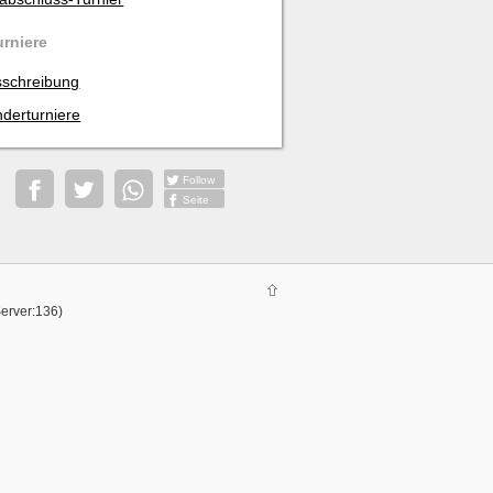
urniere
schreibung
derturniere
Follow
Seite
Server:136)