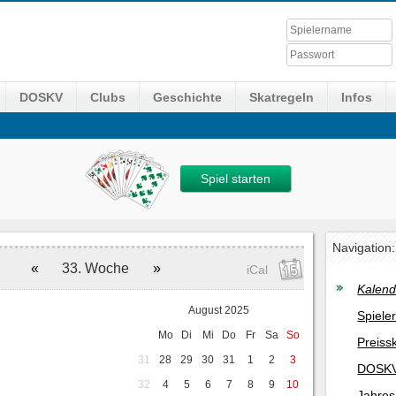
DOSKV
Clubs
Geschichte
Skatregeln
Infos
Spiel starten
Navigation:
«
33. Woche
»
iCal
Kalend
August 2025
Spiele
Mo
Di
Mi
Do
Fr
Sa
So
Preiss
31
28
29
30
31
1
2
3
DOSKV
32
4
5
6
7
8
9
10
Jahres