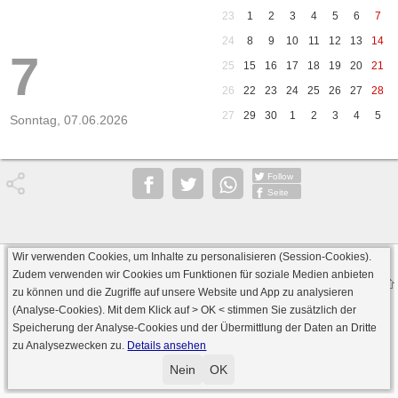
23
1
2
3
4
5
6
7
24
8
9
10
11
12
13
14
7
25
15
16
17
18
19
20
21
26
22
23
24
25
26
27
28
27
29
30
1
2
3
4
5
Sonntag, 07.06.2026
Follow
Seite
Wir verwenden Cookies, um Inhalte zu personalisieren (Session-Cookies).
Datenschutz
AGB
Impressum
Zudem verwenden wir Cookies um Funktionen für soziale Medien anbieten
© 2000 - 2026 skat-spielen.de
zu können und die Zugriffe auf unsere Website und App zu analysieren
· Serverversion: 2026 6.241 · registrierte Spieler: 501.048 ·
(Analyse-Cookies). Mit dem Klick auf
> OK <
stimmen Sie zusätzlich der
Online Skat Server: 142 (private Server:136)
Speicherung der Analyse-Cookies und der Übermittlung der Daten an Dritte
zu Analysezwecken zu.
Details ansehen
Nein
OK