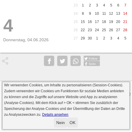
23
1
2
3
4
5
6
7
24
8
9
10
11
12
13
14
4
25
15
16
17
18
19
20
21
26
22
23
24
25
26
27
28
27
29
30
1
2
3
4
5
Donnerstag, 04.06.2026
Follow
Seite
Wir verwenden Cookies, um Inhalte zu personalisieren (Session-Cookies).
Datenschutz
AGB
Impressum
Zudem verwenden wir Cookies um Funktionen für soziale Medien anbieten
© 2000 - 2026 skat-spielen.de
zu können und die Zugriffe auf unsere Website und App zu analysieren
· Serverversion: 2026 6.241 · registrierte Spieler: 501.088 ·
(Analyse-Cookies). Mit dem Klick auf
> OK <
stimmen Sie zusätzlich der
Online Skat Server: 142 (private Server:136)
Speicherung der Analyse-Cookies und der Übermittlung der Daten an Dritte
zu Analysezwecken zu.
Details ansehen
Nein
OK