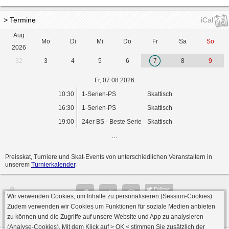
> Termine
iCal
Aug
Mo
Di
Mi
Do
Fr
Sa
So
2026
32
3
4
5
6
7
8
9
Fr, 07.08.2026
10:30
1-Serien-PS
Skattisch
16:30
1-Serien-PS
Skattisch
19:00
24er BS - Beste Serie
Skattisch
...
Preisskat, Turniere und Skat-Events von unterschiedlichen Veranstaltern in
unserem
Turnierkalender
.
Follow
Wir verwenden Cookies, um Inhalte zu personalisieren (Session-Cookies).
Seite
Zudem verwenden wir Cookies um Funktionen für soziale Medien anbieten
zu können und die Zugriffe auf unsere Website und App zu analysieren
(Analyse-Cookies). Mit dem Klick auf
> OK <
stimmen Sie zusätzlich der