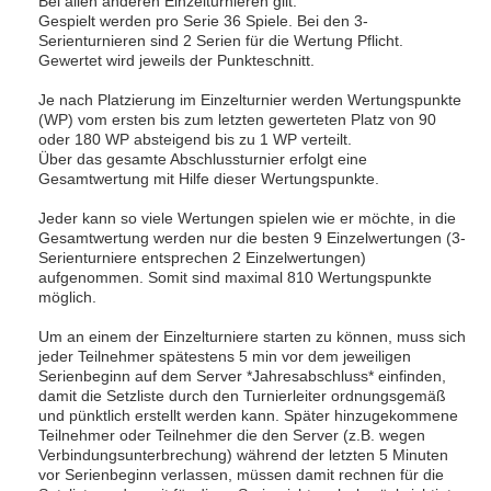
Bei allen anderen Einzelturnieren gilt:
Gespielt werden pro Serie 36 Spiele. Bei den 3-
Serienturnieren sind 2 Serien für die Wertung Pflicht.
Gewertet wird jeweils der Punkteschnitt.
Je nach Platzierung im Einzelturnier werden Wertungspunkte
(WP) vom ersten bis zum letzten gewerteten Platz von 90
oder 180 WP absteigend bis zu 1 WP verteilt.
Über das gesamte Abschlussturnier erfolgt eine
Gesamtwertung mit Hilfe dieser Wertungspunkte.
Jeder kann so viele Wertungen spielen wie er möchte, in die
Gesamtwertung werden nur die besten 9 Einzelwertungen (3-
Serienturniere entsprechen 2 Einzelwertungen)
aufgenommen. Somit sind maximal 810 Wertungspunkte
möglich.
Um an einem der Einzelturniere starten zu können, muss sich
jeder Teilnehmer spätestens 5 min vor dem jeweiligen
Serienbeginn auf dem Server *Jahresabschluss* einfinden,
damit die Setzliste durch den Turnierleiter ordnungsgemäß
und pünktlich erstellt werden kann. Später hinzugekommene
Teilnehmer oder Teilnehmer die den Server (z.B. wegen
Verbindungsunterbrechung) während der letzten 5 Minuten
vor Serienbeginn verlassen, müssen damit rechnen für die