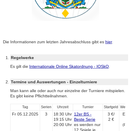
Die Informationen zum letzten Jahresabschluss gibt es
hier
.
Regelwerke
Es gilt die
Internationale Online Skatordnung - IOSkO
.
Termine und Auswertungen - Einzelturniere
Man kann alle oder auch nur einzelne der Turniere mitspielen.
Es gibt keine Pflichtteilnahmen.
Tag
Serien
Uhrzeit
Turnier
Startgeld
Wertu
Fr 05.12.2025
3
18:30 Uhr
12er BS -
3 €/
Eröf
19:15 Uhr
Beste Serie
2 €
tu
20:00 Uhr
es werden nur
(Pott
12 Spiele je