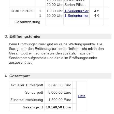
18:30 Uhr
davon sind 2
20:00 Uhr
Serien Pflicht
Di 30.12.2025
1
16:30 Uhr
1-Serienturnier
4 €
1
20:00 Uhr
1-Serienturnier
4 €
Gesamtwertung
L
Eröffnungsturnier
Beim Eröffnungsturnier gibt es keine Wertungspunkte. Die
Startgelder des Eröffnungsturnieres fließen nicht mit in den
Gesamtpott ein, sondern werden zusätzlich aus dem
Sonderpott aufgestockt und direkt im Eröffnungsturnier
ausgeschüttet.
Gesamtpott
aktueller Turnierpott
3.648,50 Euro
Sonderpott
5.000,00 Euro
Liste
Zusatzausschüttung
1.500,00 Euro
Gesamtpott
10.148,50 Euro