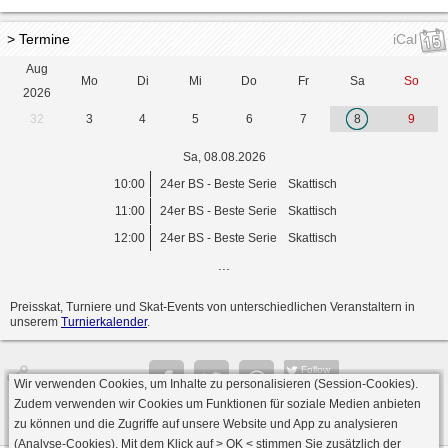
> Termine
iCal
Aug
Mo
Di
Mi
Do
Fr
Sa
So
2026
32
3
4
5
6
7
8
9
Sa, 08.08.2026
10:00
24er BS - Beste Serie
Skattisch
11:00
24er BS - Beste Serie
Skattisch
12:00
24er BS - Beste Serie
Skattisch
...
Preisskat, Turniere und Skat-Events von unterschiedlichen Veranstaltern in
unserem
Turnierkalender
.
Follow
Wir verwenden Cookies, um Inhalte zu personalisieren (Session-Cookies).
Seite
Zudem verwenden wir Cookies um Funktionen für soziale Medien anbieten
zu können und die Zugriffe auf unsere Website und App zu analysieren
(Analyse-Cookies). Mit dem Klick auf
> OK <
stimmen Sie zusätzlich der