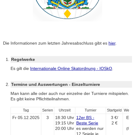
Die Informationen zum letzten Jahresabschluss gibt es
hier
.
Regelwerke
Es gilt die
Internationale Online Skatordnung - IOSkO
.
Termine und Auswertungen - Einzelturniere
Man kann alle oder auch nur einzelne der Turniere mitspielen.
Es gibt keine Pflichtteilnahmen.
Tag
Serien
Uhrzeit
Turnier
Startgeld
Wertu
Fr 05.12.2025
3
18:30 Uhr
12er BS -
3 €/
Eröf
19:15 Uhr
Beste Serie
2 €
tu
20:00 Uhr
es werden nur
(Pott
12 Spiele je