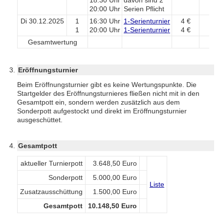
18:30 Uhr
davon sind 2
20:00 Uhr
Serien Pflicht
Di 30.12.2025
1
16:30 Uhr
1-Serienturnier
4 €
1
20:00 Uhr
1-Serienturnier
4 €
Gesamtwertung
L
Eröffnungsturnier
Beim Eröffnungsturnier gibt es keine Wertungspunkte. Die
Startgelder des Eröffnungsturnieres fließen nicht mit in den
Gesamtpott ein, sondern werden zusätzlich aus dem
Sonderpott aufgestockt und direkt im Eröffnungsturnier
ausgeschüttet.
Gesamtpott
aktueller Turnierpott
3.648,50 Euro
Sonderpott
5.000,00 Euro
Liste
Zusatzausschüttung
1.500,00 Euro
Gesamtpott
10.148,50 Euro