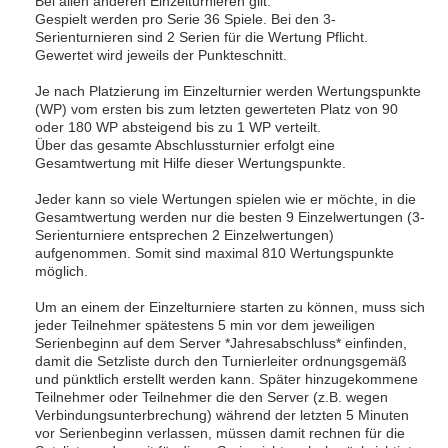
Bei allen anderen Einzelturnieren gilt:
Gespielt werden pro Serie 36 Spiele. Bei den 3-
Serienturnieren sind 2 Serien für die Wertung Pflicht.
Gewertet wird jeweils der Punkteschnitt.
Je nach Platzierung im Einzelturnier werden Wertungspunkte
(WP) vom ersten bis zum letzten gewerteten Platz von 90
oder 180 WP absteigend bis zu 1 WP verteilt.
Über das gesamte Abschlussturnier erfolgt eine
Gesamtwertung mit Hilfe dieser Wertungspunkte.
Jeder kann so viele Wertungen spielen wie er möchte, in die
Gesamtwertung werden nur die besten 9 Einzelwertungen (3-
Serienturniere entsprechen 2 Einzelwertungen)
aufgenommen. Somit sind maximal 810 Wertungspunkte
möglich.
Um an einem der Einzelturniere starten zu können, muss sich
jeder Teilnehmer spätestens 5 min vor dem jeweiligen
Serienbeginn auf dem Server *Jahresabschluss* einfinden,
damit die Setzliste durch den Turnierleiter ordnungsgemäß
und pünktlich erstellt werden kann. Später hinzugekommene
Teilnehmer oder Teilnehmer die den Server (z.B. wegen
Verbindungsunterbrechung) während der letzten 5 Minuten
vor Serienbeginn verlassen, müssen damit rechnen für die