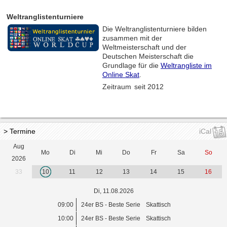
Weltranglistenturniere
Die Weltranglistenturniere bilden
zusammen mit der
Weltmeisterschaft und der
Deutschen Meisterschaft die
Grundlage für die
Weltrangliste im
Online Skat
.
Zeitraum
seit 2012
> Termine
iCal
Aug
Mo
Di
Mi
Do
Fr
Sa
So
2026
33
10
11
12
13
14
15
16
Di, 11.08.2026
09:00
24er BS - Beste Serie
Skattisch
10:00
24er BS - Beste Serie
Skattisch