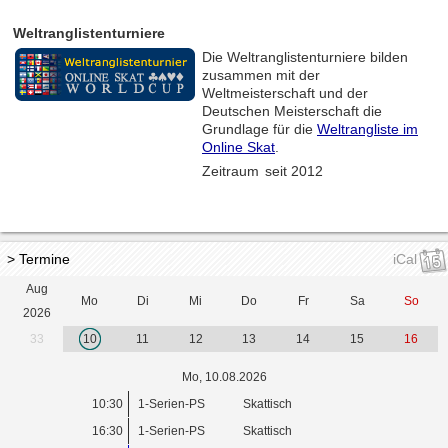
Weltranglistenturniere
Die Weltranglistenturniere bilden
zusammen mit der
Weltmeisterschaft und der
Deutschen Meisterschaft die
Grundlage für die
Weltrangliste im
Online Skat
.
Zeitraum
seit 2012
> Termine
iCal
Aug
Mo
Di
Mi
Do
Fr
Sa
So
2026
33
10
11
12
13
14
15
16
Mo, 10.08.2026
10:30
1-Serien-PS
Skattisch
16:30
1-Serien-PS
Skattisch