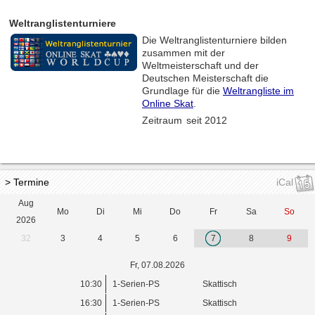
Weltranglistenturniere
Die Weltranglistenturniere bilden
zusammen mit der
Weltmeisterschaft und der
Deutschen Meisterschaft die
Grundlage für die
Weltrangliste im
Online Skat
.
Zeitraum
seit 2012
> Termine
iCal
Aug
Mo
Di
Mi
Do
Fr
Sa
So
2026
32
3
4
5
6
7
8
9
Fr, 07.08.2026
10:30
1-Serien-PS
Skattisch
16:30
1-Serien-PS
Skattisch