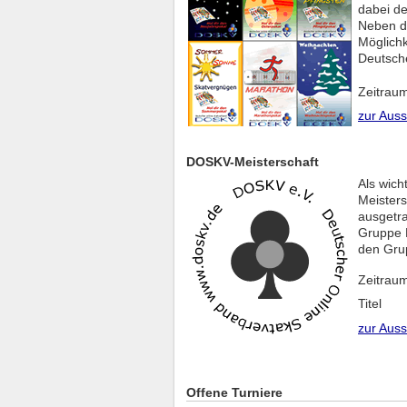
dabei de
Neben d
Möglichk
Deutsche
Zeitrau
zur Aus
DOSKV-Meisterschaft
Als wich
Meisters
ausgetr
Gruppe B
den Grup
Zeitrau
Titel
zur Aus
Offene Turniere