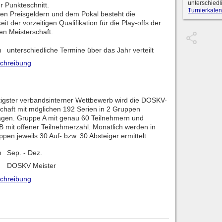
unterschiedl
r Punkteschnitt.
Turnierkalen
en Preisgeldern und dem Pokal besteht die
eit der vorzeitigen Qualifikation für die Play-offs der
n Meisterschaft.
m
unterschiedliche Termine über das Jahr verteilt
schreibung
tigster verbandsinterner Wettbewerb wird die DOSKV-
chaft mit möglichen 192 Serien in 2 Gruppen
agen. Gruppe A mit genau 60 Teilnehmern und
 mit offener Teilnehmerzahl. Monatlich werden in
pen jeweils 30 Auf- bzw. 30 Absteiger ermittelt.
m
Sep. - Dez.
DOSKV Meister
schreibung