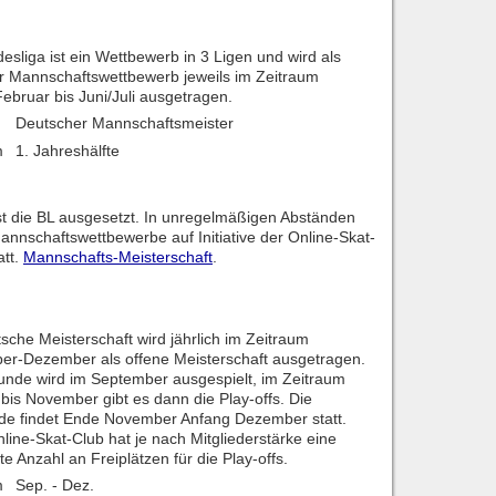
esliga ist ein Wettbewerb in 3 Ligen und wird als
er Mannschaftswettbewerb jeweils im Zeitraum
ebruar bis Juni/Juli ausgetragen.
Deutscher Mannschaftsmeister
m
1. Jahreshälfte
ist die BL ausgesetzt. In unregelmäßigen Abständen
annschaftswettbewerbe auf Initiative der Online-Skat-
att.
Mannschafts-Meisterschaft
.
sche Meisterschaft wird jährlich im Zeitraum
er-Dezember als offene Meisterschaft ausgetragen.
unde wird im September ausgespielt, im Zeitraum
bis November gibt es dann die Play-offs. Die
nde findet Ende November Anfang Dezember statt.
line-Skat-Club hat je nach Mitgliederstärke eine
e Anzahl an Freiplätzen für die Play-offs.
m
Sep. - Dez.