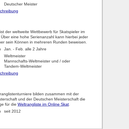
Deutscher Meister
schreibung
st der weltweite Wettbewerb für Skatspieler im
. Über eine hohe Serienanzahl kann hierbei jeder
mer sein Können in mehreren Runden beweisen.
m
Jan. - Feb. alle 2 Jahre
Weltmeister
Mannschafts-Weltmeister und / oder
Tandem-Weltmeister
schreibung
ranglistenturniere bilden zusammen mit der
terschaft und der Deutschen Meisterschaft die
ge für die
Weltrangliste im Online Skat
.
m
seit 2012