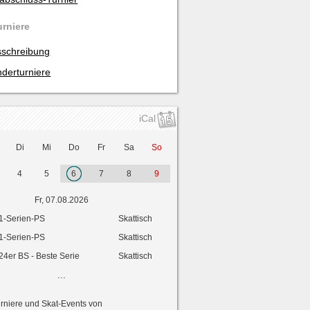
urniere
schreibung
derturniere
iCal
Di
Mi
Do
Fr
Sa
So
4
5
6
7
8
9
Fr, 07.08.2026
1-Serien-PS
Skattisch
1-Serien-PS
Skattisch
24er BS - Beste Serie
Skattisch
...
urniere und Skat-Events von