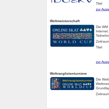
Titel
zur Aus
Weltmeisterschaft
Die WM i
Internet
Teilneh
Zeitrau
Titel
zur Aus
Weltranglistenturniere
Die Welt
Weltmeis
Grundla
Zeitrau