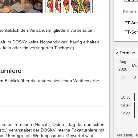
Privatt
PT-Aus
chließlich den Verbandsmitgliedern vorbehalten.
PT-Son
chaft im DOSKV keine Notwendigkeit, häufig erhalten
. kein oder ein verringertes Tischgeld)
> Termine
Aug
Mo
2026
urniere
32
3
nen Einblick über die unterschiedlichen Wettbewerbe
10:30
16:30
19:00
immten Terminen (Neujahr, Ostern, Tag der deutschen
 etc.) veranstaltet der DOSKV interne Pokalturniere mit
Preisskat, T
bis 15 möglichen Wertungsserien. Gewertet wird