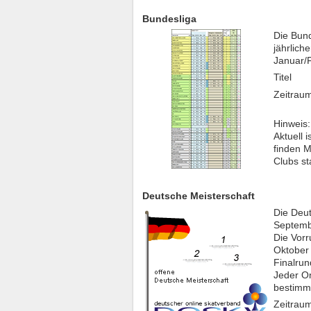
Bundesliga
Die Bund
jährlich
Januar/F
Titel
Zeitrau
Hinweis:
Aktuell 
finden M
Clubs st
Deutsche Meisterschaft
Die Deut
Septemb
Die Vorr
Oktober 
Finalru
Jeder On
bestimmt
Zeitrau