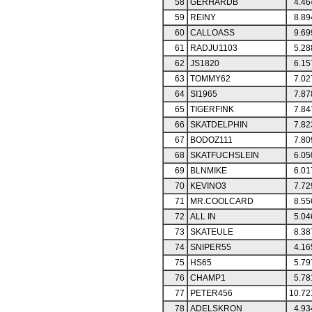
58
GERHARDB
4.46
59
REINY
8.89
60
CALLOASS
9.69
61
RADJU1103
5.28
62
JS1820
6.15
63
TOMMY62
7.02
64
SI1965
7.87
65
TIGERFINK
7.84
66
SKATDELPHIN
7.82
67
BODOZ111
7.80
68
SKATFUCHSLEIN
6.05
69
BLNMIKE
6.01
70
KEVINO3
7.72
71
MR.COOLCARD
8.55
72
ALL IN
5.04
73
SKATEULE
8.38
74
SNIPER55
4.16
75
HS65
5.79
76
CHAMP1
5.78
77
PETER456
10.72
78
ADELSKRON
4.93