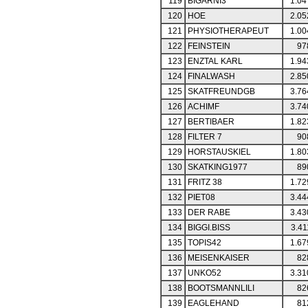
119
BIGARNI3
1.04
120
HOE
2.05
121
PHYSIOTHERAPEUT
1.00
122
FEINSTEIN
97
123
ENZTAL KARL
1.94
124
FINALWASH
2.85
125
SKATFREUNDGB
3.76
126
ACHIMF
3.74
127
BERTIBAER
1.82
128
FILTER 7
90
129
HORSTAUSKIEL
1.80
130
SKATKING1977
89
131
FRITZ 38
1.72
132
PIET08
3.44
133
DER RABE
3.43
134
BIGGI.BISS
3.41
135
TOPIS42
1.67
136
MEISENKAISER
82
137
UNKO52
3.31
138
BOOTSMANNLILI
82
139
EAGLEHAND
81