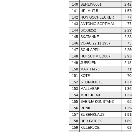
140
BERLIN0001
2.42
141
HELMUT 5
1.57
142
HONIGSCHLECKER
77
143
ANTONIO SOPTIMAL
77
144
SIGGI252
2.29
145
SKATANNE
2.28
146
VG-AC 22.11.1957
75
147
SCHLAPPI1
2.25
148
HUFSCHMIED007
2.93
149
JUERJEN
2.18
150
MARITTA75
71
151
KOTE
70
152
STEINBOCK1
1.37
153
MALLABAR
1.36
154
MUECKE49
1.32
155
SVENJA KONSTANZ
65
156
RENK
1.29
157
BUBENKLAUS
1.91
158
DER PATE 39
1.89
159
KILLERJOE
62