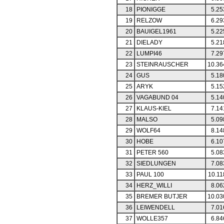
18
PIONIGGE
5.25
19
RELZOW
6.29
20
BAUIGEL1961
5.22
21
DIELADY
5.21
22
LUMPI46
7.29
23
STEINRAUSCHER
10.36
24
GUS
5.18
25
ARYK
5.15
26
VAGABUND 04
5.14
27
KLAUS-KIEL
7.14
28
MALSO
5.09
29
WOLF64
8.14
30
HOBE
6.10
31
PETER 560
5.08
32
SIEDLUNGEN
7.08
33
PAUL 100
10.11
34
HERZ_WILLI
8.06
35
BREMER BUTJER
10.03
36
LEIWENDELL
7.01
37
WOLLE357
6.84