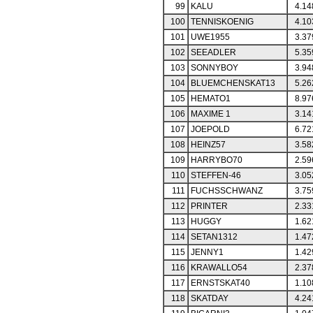
99
KALU
4.14
100
TENNISKOENIG
4.10
101
UWE1955
3.37
102
SEEADLER
5.35
103
SONNYBOY
3.94
104
BLUEMCHENSKAT13
5.26
105
HEMATO1
8.97
106
MAXIME 1
3.14
107
JOEPOLD
6.72
108
HEINZ57
3.58
109
HARRYBO70
2.59
110
STEFFEN-46
3.05
111
FUCHSSCHWANZ
3.75
112
PRINTER
2.33
113
HUGGY
1.62
114
SETAN1312
1.47
115
JENNY1
1.42
116
KRAWALLO54
2.37
117
ERNSTSKAT40
1.10
118
SKATDAY
4.24