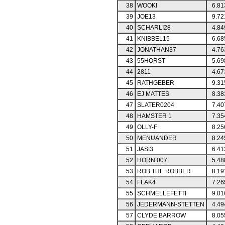
38
WOOKI
6.81
39
JOE13
9.72
40
SCHARLI28
4.84
41
KNIBBEL15
6.68
42
JONATHAN37
4.76
43
55HORST
5.69
44
2811
4.67
45
RATHGEBER
9.31
46
EJ MATTES
8.38
47
SLATER0204
7.40
48
HAMSTER 1
7.35
49
OLLY-F
8.25
50
MENUANDER
8.24
51
JASI3
6.41
52
HORN 007
5.48
53
ROB THE ROBBER
8.19
54
FLAK4
7.26
55
SCHMELLEFETTI
9.01
56
JEDERMANN-STETTEN
4.49
57
CLYDE BARROW
8.05