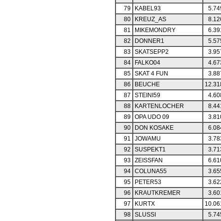
79
KABEL93
5.74
80
KREUZ_AS
8.12
81
MIKEMONDRY
6.39
82
DONNER1
5.57
83
SKATSEPP2
3.95
84
FALKO04
4.67
85
SKAT 4 FUN
3.88
86
BEUCHE
12.31
87
STEINI59
4.60
88
KARTENLOCHER
8.44
89
OPA UDO 09
3.81
90
DON KOSAKE
6.08
91
JOWAMU
3.78
92
SUSPEKT1
3.71
93
ZEISSFAN
6.61
94
COLUNA55
3.65
95
PETER53
3.62
96
KRAUTKREMER
3.60
97
KURTX
10.06
98
SLUSSI
5.74