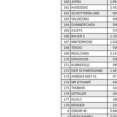
160
JUP63
1.86
161
HUGO2002
2.45
162
SCHOTTERBLUME
60
163
VALDEZA81
60
164
DUMMERCHEN
59
165
AJ1973
57
166
BAUER.3
1.10
167
WINTERROSE
1.63
168
TEKDO
53
169
REALCHEN
2.14
170
DRAGO106
53
171
KUMMJO111
99
172
DER SCHWEIGSAME
1.48
173
AARENS NIST 41
97
174
MR DYNAMIT
44
175
THOMAR
41
176
GITTALER
35
177
HLDLC
29
178
KENGER
21
d
OSKAR 46
5.66
d
HIT-ECKHARD
4.03