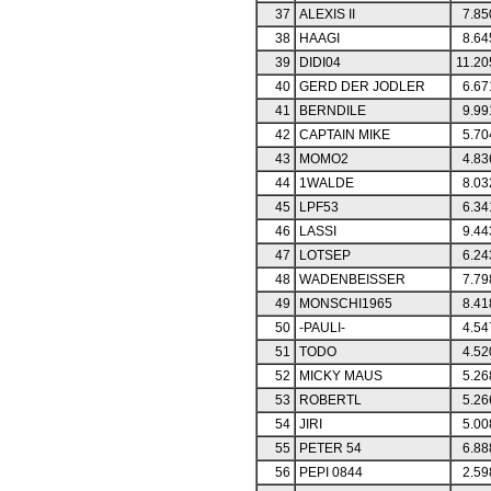
37
ALEXIS II
7.85
38
HAAGI
8.64
39
DIDI04
11.20
40
GERD DER JODLER
6.67
41
BERNDILE
9.99
42
CAPTAIN MIKE
5.70
43
MOMO2
4.83
44
1WALDE
8.03
45
LPF53
6.34
46
LASSI
9.44
47
LOTSEP
6.24
48
WADENBEISSER
7.79
49
MONSCHI1965
8.41
50
-PAULI-
4.54
51
TODO
4.52
52
MICKY MAUS
5.26
53
ROBERTL
5.26
54
JIRI
5.00
55
PETER 54
6.88
56
PEPI 0844
2.59