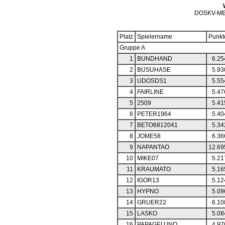
DOSKV-ME
Platz
Spielername
Punkt
Gruppe A
1
BUNDHAND
6.25
2
BUSUHASE
5.93
3
UDOSDS1
5.55
4
FAIRLINE
5.47
5
2509
5.41
6
PETER1964
5.40
7
BETO6812041
5.34
8
JOME58
6.36
9
NAPANTAO
12.69
10
MIKE07
5.21
11
KRAUMATO
5.16
12
IGOR13
5.12
13
HYPNO
5.09
14
GRUER22
6.10
15
LASKO
5.08
16
PAPAGEI UNO
4.97