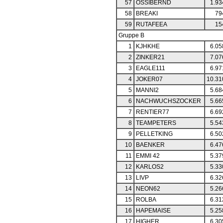
57
OSSIBERND
1.93
58
BREAKI
79
59
RUTAFEEA
15
Gruppe B
1
KJHKHE
6.05
2
ZINKER21
7.07
3
EAGLE111
6.97
4
JOKER07
10.31
5
MANNI2
5.68
6
NACHWUCHSZOCKER
5.66
7
RENTIER77
6.69
8
TEAMPETERS
5.54
9
PELLETKING
6.50
10
BAENKER
6.47
11
EMMI 42
5.37
12
KARLOS2
5.33
13
LIVP
6.32
14
NEON62
5.26
15
ROLBA
6.31
16
HAPEMAISE
5.25
17
HIGHER
6.30