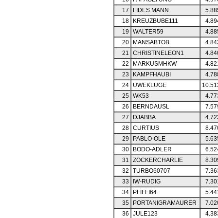
17
FIDES MANN
5.88
18
KREUZBUBE111
4.89
19
WALTER59
4.88
20
MANSABTOB
4.84
21
CHRISTINELEON1
4.84
22
MARKUSMHKW
4.82
23
KAMPFHAUBI
4.78
24
UWEKLUGE
10.51
25
WK53
4.77
26
BERNDAUSL
7.57
27
DJABBA
4.72
28
CURTIUS
8.47
29
PABLO-OLE
5.63
30
BODO-ADLER
6.52
31
ZOCKERCHARLIE
8.30
32
TURBO60707
7.36
33
IW-RUDIG
7.30
34
PFIFFI64
5.44
35
PORTANIGRAMAURER
7.02
36
JULE123
4.38