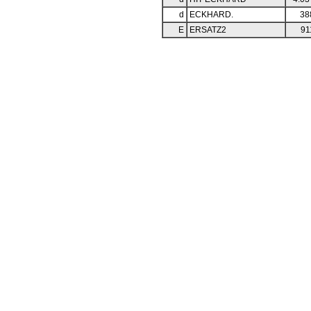
d
ECKHARD.
38
E
ERSATZ2
91