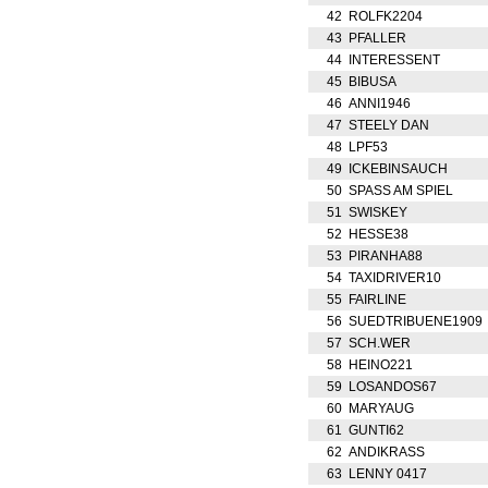
42
ROLFK2204
43
PFALLER
44
INTERESSENT
45
BIBUSA
46
ANNI1946
47
STEELY DAN
48
LPF53
49
ICKEBINSAUCH
50
SPASS AM SPIEL
51
SWISKEY
52
HESSE38
53
PIRANHA88
54
TAXIDRIVER10
55
FAIRLINE
56
SUEDTRIBUENE1909
57
SCH.WER
58
HEINO221
59
LOSANDOS67
60
MARYAUG
61
GUNTI62
62
ANDIKRASS
63
LENNY 0417