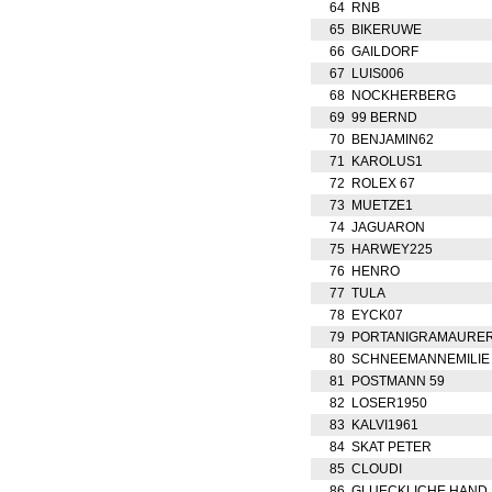
64
RNB
65
BIKERUWE
66
GAILDORF
67
LUIS006
68
NOCKHERBERG
69
99 BERND
70
BENJAMIN62
71
KAROLUS1
72
ROLEX 67
73
MUETZE1
74
JAGUARON
75
HARWEY225
76
HENRO
77
TULA
78
EYCK07
79
PORTANIGRAMAURE
80
SCHNEEMANNEMILIE
81
POSTMANN 59
82
LOSER1950
83
KALVI1961
84
SKAT PETER
85
CLOUDI
86
GLUECKLICHE HAND