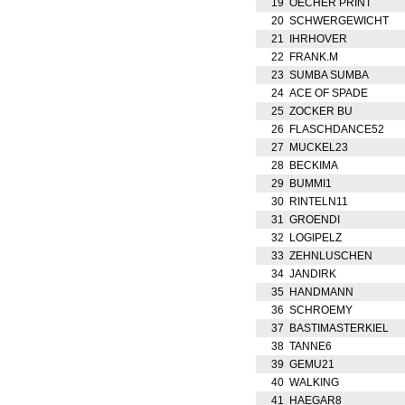
19
OECHER PRINT
20
SCHWERGEWICHT
21
IHRHOVER
22
FRANK.M
23
SUMBA SUMBA
24
ACE OF SPADE
25
ZOCKER BU
26
FLASCHDANCE52
27
MUCKEL23
28
BECKIMA
29
BUMMI1
30
RINTELN11
31
GROENDI
32
LOGIPELZ
33
ZEHNLUSCHEN
34
JANDIRK
35
HANDMANN
36
SCHROEMY
37
BASTIMASTERKIEL
38
TANNE6
39
GEMU21
40
WALKING
41
HAEGAR8