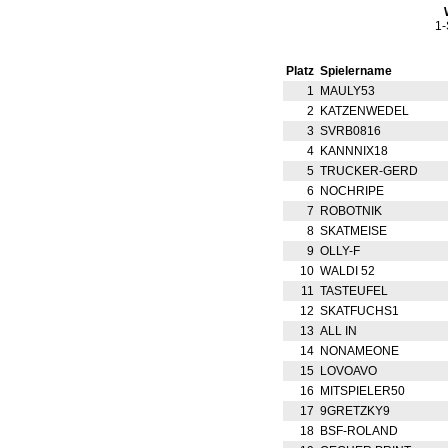
1
Platz
Spielername
1
MAULY53
2
KATZENWEDEL
3
SVRB0816
4
KANNNIX18
5
TRUCKER-GERD
6
NOCHRIPE
7
ROBOTNIK
8
SKATMEISE
9
OLLY-F
10
WALDI 52
11
TASTEUFEL
12
SKATFUCHS1
13
ALL IN
14
NONAMEONE
15
LOVOAVO
16
MITSPIELER50
17
9GRETZKY9
18
BSF-ROLAND