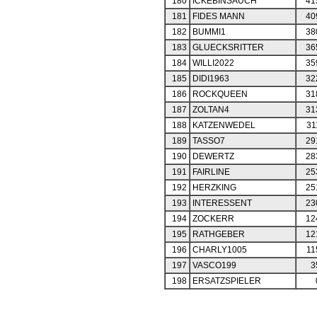
180
ICKEBINSAUCH
41
181
FIDES MANN
40
182
BUMMI1
38
183
GLUECKSRITTER
36
184
WILLI2022
35
185
DIDI1963
32
186
ROCKQUEEN
31
187
ZOLTAN4
31
188
KATZENWEDEL
31
189
TASSO7
29
190
DEWERTZ
28
191
FAIRLINE
25
192
HERZKING
25
193
INTERESSENT
23
194
ZOCKERR
12
195
RATHGEBER
12
196
CHARLY1005
11
197
VASCO199
3
198
ERSATZSPIELER