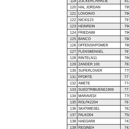
119
ZOCKERCHARLIE
81
120
HAL JORDAN
79
121
LOVOAVO
79
122
NICKI123
79
123
HEINREIN
79
124
FRIEDA88
79
125
BANCO
78
126
OFFENSIVPOWER
78
127
FLENSBENGEL
78
128
RINTELN11
78
129
ZANDER 100
78
130
SUPERLOVER
77
131
PFORTE
77
132
AMETE
77
133
SUEDTRIBUENE1909
77
134
MARAVEDI
77
135
ROLFK2204
76
136
SKATWIESEL
76
137
FALKO04
75
138
HAEGAR8
74
139
REGINEH
74