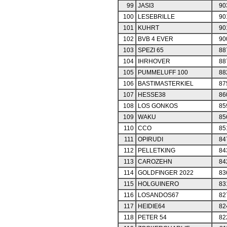
99
JASI3
90
100
LESEBRILLE
90
101
KUHRT
90
102
BVB 4 EVER
90
103
SPEZI 65
88
104
IHRHOVER
88
105
PUMMELUFF 100
88
106
BASTIMASTERKIEL
87
107
HESSE38
86
108
LOS GONKOS
85
109
WAKU
85
110
CCO
85
111
OPIRUDI
84
112
PELLETKING
84
113
CAROZEHN
84
114
GOLDFINGER 2022
83
115
HOLGUINERO
83
116
LOSANDOS67
82
117
HEIDIE64
82
118
PETER 54
82