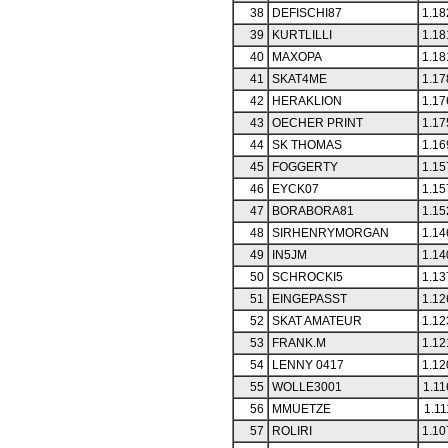
38
DEFISCHI87
1.18
39
KURTLILLI
1.18
40
MAXOPA
1.18
41
SKAT4ME
1.17
42
HERAKLION
1.17
43
OECHER PRINT
1.17
44
SK THOMAS
1.16
45
FOGGERTY
1.15
46
EYCK07
1.15
47
BORABORA81
1.15
48
SIRHENRYMORGAN
1.14
49
IN5JM
1.14
50
SCHROCKI5
1.13
51
EINGEPASST
1.12
52
SKAT AMATEUR
1.12
53
FRANK.M
1.12
54
LENNY 0417
1.12
55
WOLLE3001
1.11
56
MMUETZE
1.11
57
ROLIRI
1.10