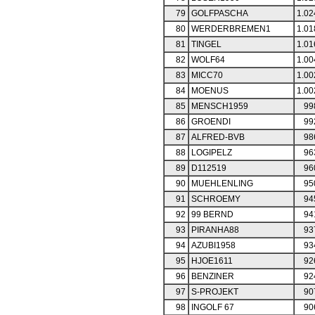
79
GOLFPASCHA
1.02
80
WERDERBREMEN1
1.01
81
TINGEL
1.01
82
WOLF64
1.00
83
MICC70
1.00
84
MOENUS
1.00
85
MENSCH1959
99
86
GROENDI
99
87
ALFRED-BVB
98
88
LOGIPELZ
96
89
D112519
96
90
MUEHLENLING
95
91
SCHROEMY
94
92
99 BERND
94
93
PIRANHA88
93
94
AZUBI1958
93
95
HJOE1611
92
96
BENZINER
92
97
S-PROJEKT
90
98
INGOLF 67
90