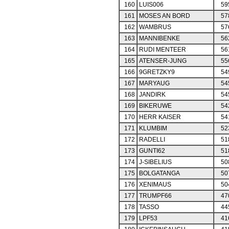
160
LUIS006
59
161
MOSES AN BORD
57
162
WAMBRUS
57
163
MANNIBENKE
56
164
RUDI MENTEER
56
165
ATENSER-JUNG
55
166
9GRETZKY9
54
167
MARYAUG
54
168
JANDIRK
54
169
BIKERUWE
54
170
HERR KAISER
54
171
KLUMBIM
52
172
RADELLI
51
173
GUNTI62
51
174
J-SIBELIUS
50
175
BOLGATANGA
50
176
XENIMAUS
50
177
TRUMPF66
47
178
TASSO
44
179
LPF53
41