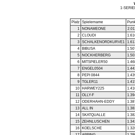
1-SERI
Platz
Spielername
Punk
1
NONAMEONE
2.01
2
CLOUDI
1.61
3
SCHALKENORDKURVE1
1.61
4
BIBUSA
1.50
5
NOCKHERBERG
1.50
6
MITSPIELER50
1.46
7
ENGEL0504
1.44
8
PEPI 0844
1.43
9
TGLER11
1.41
10
HARWEY225
1.41
11
OLLY-F
1.39
12
ODERHAHN-EDDY
1.38
13
ALL IN
1.38
14
SKATQUALLE
1.38
15
ZEHNLUSCHEN
1.34
16
KOELSCHE
1.32
17
APPING
1.29