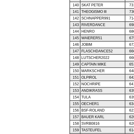
140
SKAT PETER
73
141
THEOGISMO III
73
142
SCHNAPPER991
71
143
RIVERDANCE
69
144
HENRO
68
145
WAIERER51
67
146
JOBIM
67
147
FLASCHDANCE52
66
148
LUTSCHER2022
66
149
CAPTAIN MIKE
65
150
MARKSCHER
64
151
OLPIROL
64
152
NOCHRIPE
64
153
ANDIKRASS
63
154
TULA
63
155
OECHER1
63
156
BSF-ROLAND
62
157
BAUER KARL
62
158
SVRB0816
62
159
TASTEUFEL
61