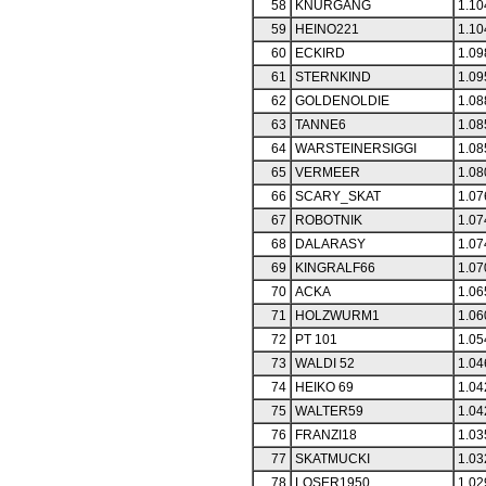
58
KNURGANG
1.10
59
HEINO221
1.10
60
ECKIRD
1.09
61
STERNKIND
1.09
62
GOLDENOLDIE
1.08
63
TANNE6
1.08
64
WARSTEINERSIGGI
1.08
65
VERMEER
1.08
66
SCARY_SKAT
1.07
67
ROBOTNIK
1.07
68
DALARASY
1.07
69
KINGRALF66
1.07
70
ACKA
1.06
71
HOLZWURM1
1.06
72
PT 101
1.05
73
WALDI 52
1.04
74
HEIKO 69
1.04
75
WALTER59
1.04
76
FRANZI18
1.03
77
SKATMUCKI
1.03
78
LOSER1950
1.02