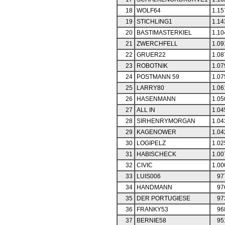
18
WOLF64
1.15
19
STICHLING1
1.14
20
BASTIMASTERKIEL
1.10
21
ZWERCHFELL
1.09
22
GRUER22
1.08
23
ROBOTNIK
1.07
24
POSTMANN 59
1.07
25
LARRY80
1.06
26
HASENMANN
1.05
27
ALL IN
1.04
28
SIRHENRYMORGAN
1.04
29
KAGENOWER
1.04
30
LOGIPELZ
1.02
31
HABISCHECK
1.00
32
CIVIC
1.00
33
LUIS006
97
34
HANDMANN
97
35
DER PORTUGIESE
97
36
FRANKY53
96
37
BERNIE58
95