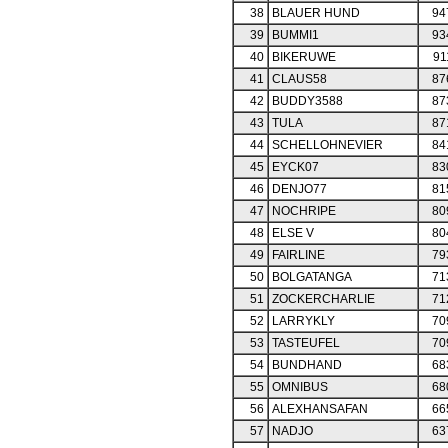
38
BLAUER HUND
94
39
BUMMI1
93
40
BIKERUWE
91
41
CLAUS58
87
42
BUDDY3588
87
43
TULA
87
44
SCHELLOHNEVIER
84
45
EYCK07
83
46
DENJO77
81
47
NOCHRIPE
80
48
ELSE V
80
49
FAIRLINE
79
50
BOLGATANGA
71
51
ZOCKERCHARLIE
71
52
LARRYKLY
70
53
TASTEUFEL
70
54
BUNDHAND
68
55
OMNIBUS
68
56
ALEXHANSAFAN
66
57
NADJO
63