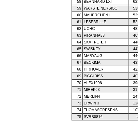
58
BERNHARD LXI
62
59
WARSTEINERSIGGI
53
60
MAUERCHEN1
52
61
LESEBRILLE
52
62
UCHC
48
63
PIRANHA88
46
64
SKAT PETER
44
65
SWISKEY
44
66
MARYAUG
44
67
BECKIMA
43
68
IHRHOVER
42
69
BIGGI.BISS
40
70
ALEX1998
39
71
MIREK63
31
72
MERLIN4
24
73
ERWIN 3
12
74
THOMASGRESENS
10
75
SVRB0816
-