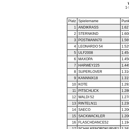
1
Platz
Spielername
Punk
1
ANDIKRASS
1.62
2
STERNKIND
1.60
3
POSTMANN70
1.56
4
LEONARDO 54
1.52
5
ULF2008
1.45
6
MAXOPA
1.45
7
HARWEY225
1.44
8
SUPERLOVER
1.31
9
KANNNIX18
1.31
10
KOTE
1.29
11
PITSCHLICK
1.28
12
WALDI 52
1.27
13
RINTELN11
1.23
14
SAECO
1.20
15
SACKWACKLER
1.20
16
FLASCHDANCE52
1.19
17
SCHALKENORDKURVE1
1.16