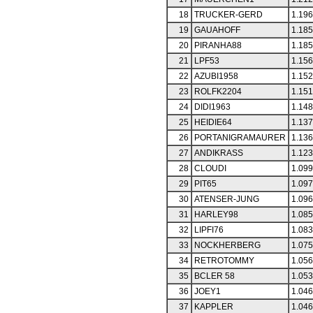
18
TRUCKER-GERD
1.196
19
GAUAHOFF
1.185
20
PIRANHA88
1.185
21
LPF53
1.156
22
AZUBI1958
1.152
23
ROLFK2204
1.151
24
DIDI1963
1.148
25
HEIDIE64
1.137
26
PORTANIGRAMAURER
1.136
27
ANDIKRASS
1.123
28
CLOUDI
1.099
29
PIT65
1.097
30
ATENSER-JUNG
1.096
31
HARLEY98
1.085
32
LIPFI76
1.083
33
NOCKHERBERG
1.075
34
RETROTOMMY
1.056
35
BCLER 58
1.053
36
JOEY1
1.046
37
KAPPLER
1.046