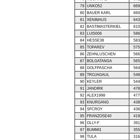
79
UNKO52
669
80
BAUER KARL
660
81
XENIMAUS
643
82
BASTIMASTERKIEL
610
83
LUIS006
586
84
HESSE38
583
85
TOPAREV
575
86
ZEHNLUSCHEN
566
87
BOLGATANGA
565
88
GOLFPASCHA
564
89
TROJAGAUL
548
90
KEYLER
544
91
JANDIRK
478
92
ALEX1998
477
93
KNURGANG
438
94
SFCROY
436
95
FRANZOSE40
419
96
OLLY-F
391
97
BUMMI1
355
98
TULA
316