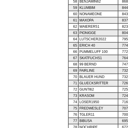
58
BENJAMIN62
868
59
KLUMBIM
844
60
NONAMEONE
843
61
MAXOPA
837
62
WAIERER51
823
63
PIONIGGE
804
64
LUTSCHER2022
795
65
ERICH 40
774
66
PUMMELUFF 100
772
67
SKATFUCHS1
764
68
99 BERND
747
69
FAIRLINE
732
70
BLAUER HUND
732
71
GLUECKSRITTER
726
72
GUNTI62
725
73
KRASOM
724
74
LOSER1950
716
75
FREDWESLEY
707
76
TGLER11
700
77
BIBUSA
695
78
NOCHRIPE
672