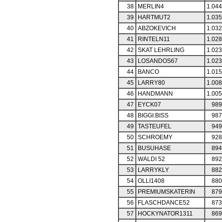
38
MERLIN4
1.044
39
HARTMUT2
1.035
40
ABZOKEVICH
1.032
41
RINTELN11
1.028
42
SKAT LEHRLING
1.023
43
LOSANDOS67
1.023
44
BANCO
1.015
45
LARRY80
1.008
46
HANDMANN
1.005
47
EYCK07
989
48
BIGGI.BISS
987
49
TASTEUFEL
949
50
SCHROEMY
928
51
BUSUHASE
894
52
WALDI 52
892
53
LARRYKLY
882
54
OLLI1408
880
55
PREMIUMSKATERIN
879
56
FLASCHDANCE52
873
57
HOCKYNATOR1311
869