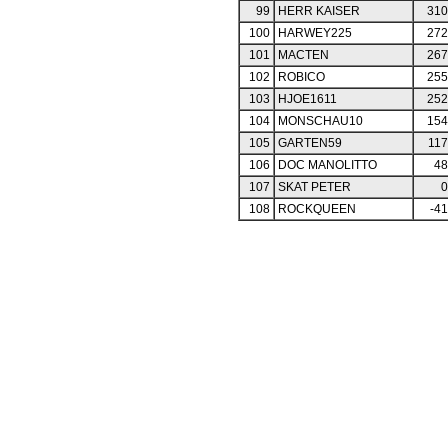
99
HERR KAISER
310
100
HARWEY225
272
101
MACTEN
267
102
ROBICO
255
103
HJOE1611
252
104
MONSCHAU10
154
105
GARTEN59
117
106
DOC MANOLITTO
48
107
SKAT PETER
0
108
ROCKQUEEN
-41