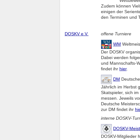
Wettbewerb
Zudem können Viels
einigen der Seriente
den Terminen und T
DOSKV e.V.
offene Turniere
WM
Weltmeist
Der DOSKV organisie
Dabei werden folge
und Mannschafts-We
findet ihr
hier
.
DM
Deutsche 
Jährlich im Herbst g
Skatspieler, sich 
messen. Jeweils vo
Deutsche Meistersch
zur DM findet ihr
hi
interne DOSKV-Tur
DOSKV-Meist
DOSKV-Mitglieder h