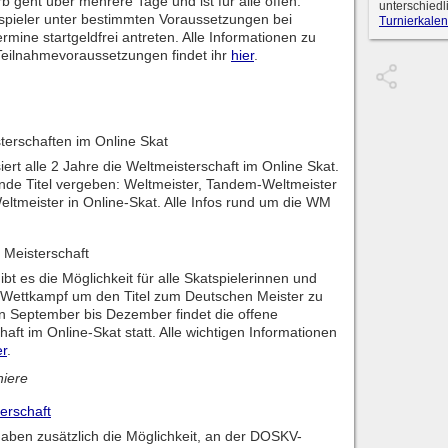
 geht über mehrere Tage und ist für alle offen.
unterschiedl
pieler unter bestimmten Voraussetzungen bei
Turnierkalen
rmine startgeldfrei antreten. Alle Informationen zu
eilnahmevoraussetzungen findet ihr
hier
.
erschaften im Online Skat
rt alle 2 Jahre die Weltmeisterschaft im Online Skat.
nde Titel vergeben: Weltmeister, Tandem-Weltmeister
ltmeister in Online-Skat. Alle Infos rund um die WM
Meisterschaft
ibt es die Möglichkeit für alle Skatspielerinnen und
im Wettkampf um den Titel zum Deutschen Meister zu
n September bis Dezember findet die offene
aft im Online-Skat statt. Alle wichtigen Informationen
er
.
niere
erschaft
aben zusätzlich die Möglichkeit, an der DOSKV-