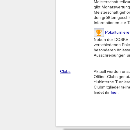
Meisterschaft teilz
gibt Monatswertun
Meisterschaft gehör
den größten geschl
Informationen zur T
Pokalturniere
Neben der DOSKV-Me
verschiedenen Poka
besonderen Anlässen
Ausschreibungen un
Clubs
Aktuell werden uns
Offline-Clubs genut
clubinterne Turnier
Clubmitglieder tei
findet ihr
hier
.