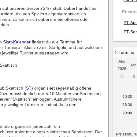
en auf unseren Servern 24/7 statt. Dabei handelt es
Privatt
rniere, die von Spielern eigenverantwortlich
önnen. Es kann sich dabei um ein offenes oder
PT-Aus
ndeln.
PT-Son
em
Skat-Kalender
findest du alle Termine für
 Turniere inklusive Zeit, Startgeld, und auf welchem
> Termine
 jeweilige Turnier ausgetragen wird.
Aug
Skattisch
Mo
2026
32
3
ub Skattisch (
ST
) organisiert regelmäßig offene
Dazu musst du dich nur 5-10 Minuten vor Serienstart
10:30
rver "Skattisch" einloggen. Ausführlichere
n jeweiligen Turnieren findest du in den
16:30
20:00
en.de organisiert jedes Jahr ein
hlussturnier mit einem zusätzlichen Sonderpott. Der
Preisskat, T