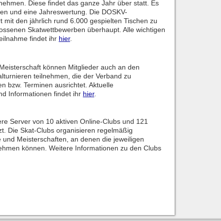
unehmen. Diese findet das ganze Jahr über statt. Es
gen und eine Jahreswertung. Die DOSKV-
t mit den jährlich rund 6.000 gespielten Tischen zu
ossenen Skatwettbewerben überhaupt. Alle wichtigen
eilnahme findet ihr
hier
.
isterschaft können Mitglieder auch an den
lturnieren teilnehmen, die der Verband zu
 bzw. Terminen ausrichtet. Aktuelle
d Informationen findet ihr
hier
.
ere Server von 10 aktiven Online-Clubs und 121
zt. Die Skat-Clubs organisieren regelmäßig
e und Meisterschaften, an denen die jeweiligen
lnehmen können. Weitere Informationen zu den Clubs