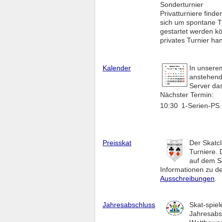
Sonderturnier
Privatturniere find
sich um spontane Tu
gestartet werden k
privates Turnier ha
Kalender
In unser
anstehende
Server das
Nächster Termin:
10:30
1-Serien-PS
Preisskat
Der Skatcl
Turniere. 
auf dem Se
Informationen zu de
Ausschreibungen
.
Jahresabschluss
Skat-spiel
Jahresabsc