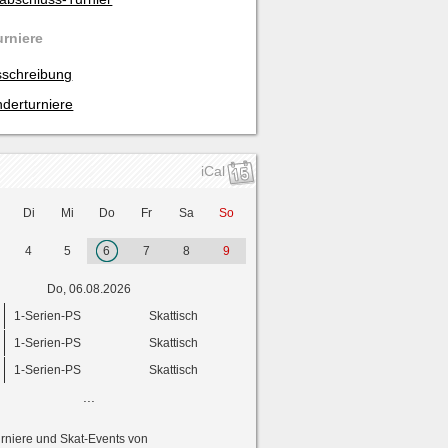
urniere
schreibung
derturniere
iCal
Di
Mi
Do
Fr
Sa
So
4
5
6
7
8
9
Do, 06.08.2026
1-Serien-PS
Skattisch
1-Serien-PS
Skattisch
1-Serien-PS
Skattisch
...
urniere und Skat-Events von