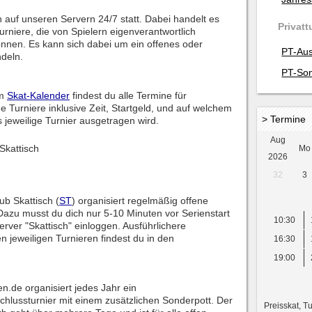
en auf unseren Servern 24/7 statt. Dabei handelt es
Privatt
rniere, die von Spielern eigenverantwortlich
önnen. Es kann sich dabei um ein offenes oder
PT-Aus
ndeln.
PT-Son
em
Skat-Kalender
findest du alle Termine für
 Turniere inklusive Zeit, Startgeld, und auf welchem
> Termine
 jeweilige Turnier ausgetragen wird.
Aug
Skattisch
Mo
2026
32
3
ub Skattisch (
ST
) organisiert regelmäßig offene
Dazu musst du dich nur 5-10 Minuten vor Serienstart
10:30
rver "Skattisch" einloggen. Ausführlichere
n jeweiligen Turnieren findest du in den
16:30
19:00
en.de organisiert jedes Jahr ein
hlussturnier mit einem zusätzlichen Sonderpott. Der
Preisskat, T