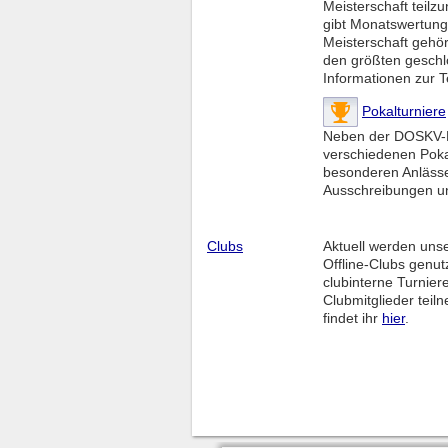
Meisterschaft teilz
gibt Monatswertun
Meisterschaft gehör
den größten geschl
Informationen zur T
Pokalturniere
Neben der DOSKV-Me
verschiedenen Poka
besonderen Anlässen
Ausschreibungen un
Clubs
Aktuell werden uns
Offline-Clubs genut
clubinterne Turnier
Clubmitglieder tei
findet ihr
hier
.