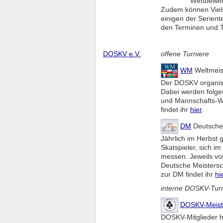
Wettbewerb
Zudem können Viels
einigen der Seriente
den Terminen und T
DOSKV e.V.
offene Turniere
WM
Weltmeist
Der DOSKV organisie
Dabei werden folge
und Mannschafts-We
findet ihr
hier
.
DM
Deutsche 
Jährlich im Herbst g
Skatspieler, sich 
messen. Jeweils vo
Deutsche Meistersch
zur DM findet ihr
hi
interne DOSKV-Tur
DOSKV-Meist
DOSKV-Mitglieder h