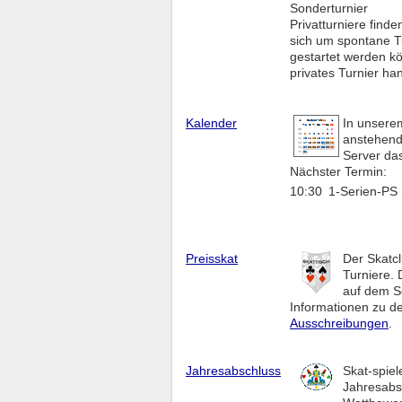
Sonderturnier
Privatturniere find
sich um spontane Tu
gestartet werden k
privates Turnier ha
Kalender
In unser
anstehende
Server das
Nächster Termin:
10:30
1-Serien-PS
Preisskat
Der Skatcl
Turniere. 
auf dem Se
Informationen zu de
Ausschreibungen
.
Jahresabschluss
Skat-spiel
Jahresabsc