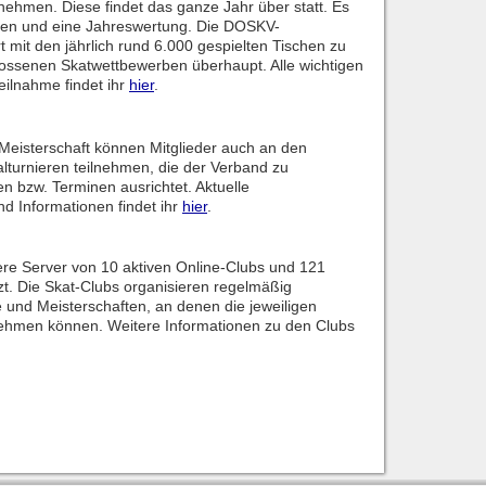
unehmen. Diese findet das ganze Jahr über statt. Es
gen und eine Jahreswertung. Die DOSKV-
t mit den jährlich rund 6.000 gespielten Tischen zu
ossenen Skatwettbewerben überhaupt. Alle wichtigen
eilnahme findet ihr
hier
.
isterschaft können Mitglieder auch an den
lturnieren teilnehmen, die der Verband zu
 bzw. Terminen ausrichtet. Aktuelle
d Informationen findet ihr
hier
.
ere Server von 10 aktiven Online-Clubs und 121
zt. Die Skat-Clubs organisieren regelmäßig
e und Meisterschaften, an denen die jeweiligen
lnehmen können. Weitere Informationen zu den Clubs