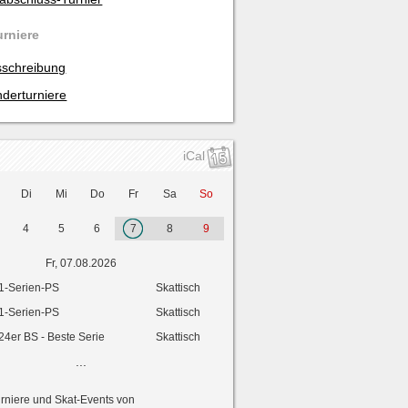
urniere
schreibung
derturniere
iCal
Di
Mi
Do
Fr
Sa
So
4
5
6
7
8
9
Fr, 07.08.2026
1-Serien-PS
Skattisch
1-Serien-PS
Skattisch
24er BS - Beste Serie
Skattisch
...
urniere und Skat-Events von