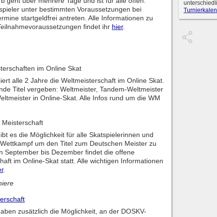
 geht über mehrere Tage und ist für alle offen.
unterschiedl
pieler unter bestimmten Voraussetzungen bei
Turnierkalen
rmine startgeldfrei antreten. Alle Informationen zu
eilnahmevoraussetzungen findet ihr
hier
.
erschaften im Online Skat
rt alle 2 Jahre die Weltmeisterschaft im Online Skat.
nde Titel vergeben: Weltmeister, Tandem-Weltmeister
ltmeister in Online-Skat. Alle Infos rund um die WM
Meisterschaft
ibt es die Möglichkeit für alle Skatspielerinnen und
im Wettkampf um den Titel zum Deutschen Meister zu
n September bis Dezember findet die offene
aft im Online-Skat statt. Alle wichtigen Informationen
er
.
niere
erschaft
aben zusätzlich die Möglichkeit, an der DOSKV-