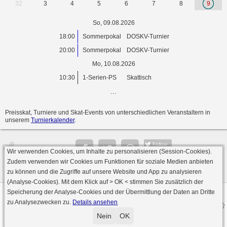
32
3
4
5
6
7
8
9
So, 09.08.2026
18:00
Sommerpokal
DOSKV-Turnier
20:00
Sommerpokal
DOSKV-Turnier
Mo, 10.08.2026
10:30
1-Serien-PS
Skattisch
...
Preisskat, Turniere und Skat-Events von unterschiedlichen Veranstaltern in
unserem
Turnierkalender
.
Follow
Wir verwenden Cookies, um Inhalte zu personalisieren (Session-Cookies).
Seite
Zudem verwenden wir Cookies um Funktionen für soziale Medien anbieten
zu können und die Zugriffe auf unsere Website und App zu analysieren
(Analyse-Cookies). Mit dem Klick auf
> OK <
stimmen Sie zusätzlich der
Speicherung der Analyse-Cookies und der Übermittlung der Daten an Dritte
Datenschutz
AGB
Impressum
zu Analysezwecken zu.
Details ansehen
© 2000 - 2026 skat-spielen.de
· Serverversion: 2026 6.241 · registrierte Spieler: 501.083 ·
Nein
OK
Online Skat Server: 142 (private Server:136)