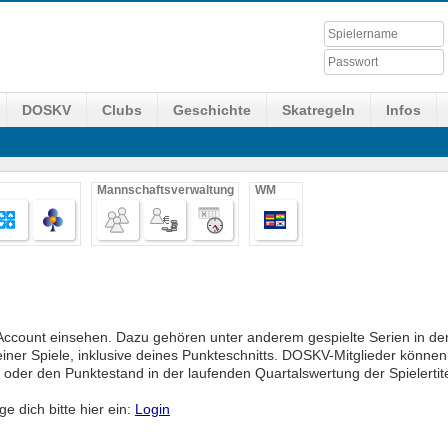
DOSKV
Clubs
Geschichte
Skatregeln
Infos
Mannschaftsverwaltung
WM
 Account einsehen. Dazu gehören unter anderem gespielte Serien in den
einer Spiele, inklusive deines Punkteschnitts. DOSKV-Mitglieder können
 oder den Punktestand in der laufenden Quartalswertung der Spielertite
e dich bitte hier ein:
Login