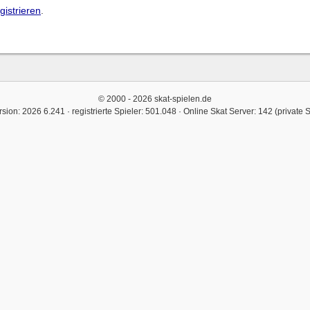
gistrieren
.
© 2000 - 2026 skat-spielen.de
rsion: 2026 6.241 · registrierte Spieler: 501.048 ·
Online Skat Server: 142 (private 