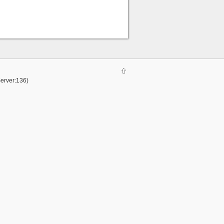
Server:136)