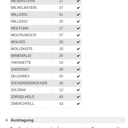
WESERSTERN
17
WILHELMSTEIN
37
WILLI2001
51
WILLI2022
25
WOLF1984
17
WOLFRAM1970
37
WOLKE5
20
WOLLEKISTE
10
WWIEWALDI
26
YAENNETTE
16
ZARDOS67
39
ZEUSARES
25
ZOCKERDERROCKER
16
ZOLTAN4
12
ZORGELHELD
45
ZWERCHFELL
43
Austragung