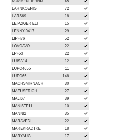
KOMMENTIERNIX
45
LAHNKOENIG
72
LARS69
18
LEIPZIGER ELI
15
LENNY 0417
29
LIPFI76
52
LOVOAVO
22
LPF53
22
LUISA14
12
LUPO4655
11
LUPO65
148
MACHSMIRNACH
30
MAEUSERICH
27
MALI67
39
MANISTE11
10
MANNI2
35
MARAVEDI
22
MAREKRADTKE
18
MARYAUG
17