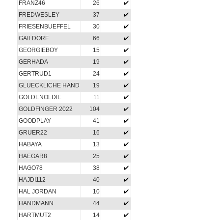
FRANZ46
26
FREDWESLEY
37
FRIESENBUEFFEL
30
GAILDORF
66
GEORGIEBOY
15
GERHADA
19
GERTRUD1
24
GLUECKLICHE HAND
19
GOLDENOLDIE
11
GOLDFINGER 2022
104
GOODPLAY
41
GRUER22
16
HABAYA
13
HAEGAR8
25
HAGO78
38
HAJDI112
40
HAL JORDAN
10
HANDMANN
44
HARTMUT2
14