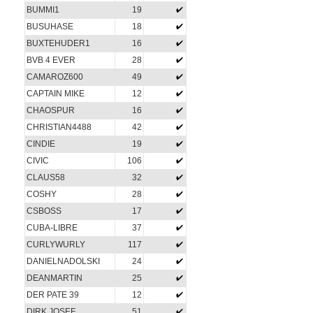
BUMMI1
19
BUSUHASE
18
BUXTEHUDER1
16
BVB 4 EVER
28
CAMAROZ600
49
CAPTAIN MIKE
12
CHAOSPUR
16
CHRISTIAN4488
42
CINDIE
19
CIVIC
106
CLAUS58
32
COSHY
28
CSBOSS
17
CUBA-LIBRE
37
CURLYWURLY
117
DANIELNADOLSKI
24
DEANMARTIN
25
DER PATE 39
12
DIRK JOSEF
51