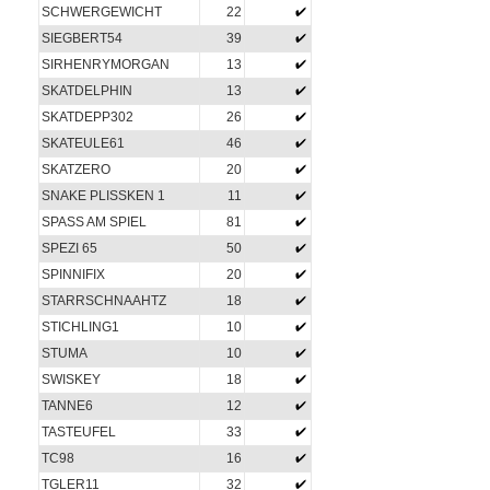
SCHWERGEWICHT
22
SIEGBERT54
39
SIRHENRYMORGAN
13
SKATDELPHIN
13
SKATDEPP302
26
SKATEULE61
46
SKATZERO
20
SNAKE PLISSKEN 1
11
SPASS AM SPIEL
81
SPEZI 65
50
SPINNIFIX
20
STARRSCHNAAHTZ
18
STICHLING1
10
STUMA
10
SWISKEY
18
TANNE6
12
TASTEUFEL
33
TC98
16
TGLER11
32