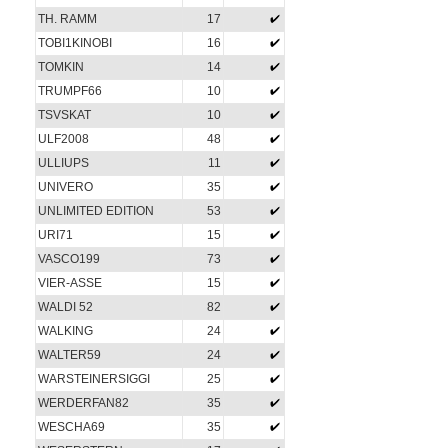
TH. RAMM
17
TOBI1KINOBI
16
TOMKIN
14
TRUMPF66
10
TSVSKAT
10
ULF2008
48
ULLIUPS
11
UNIVERO
35
UNLIMITED EDITION
53
URI71
15
VASCO199
73
VIER-ASSE
15
WALDI 52
82
WALKING
24
WALTER59
24
WARSTEINERSIGGI
25
WERDERFAN82
35
WESCHA69
35