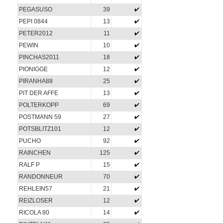
PEGASUSO
39
PEPI 0844
13
PETER2012
11
PEWIN
10
PINCHAS2011
18
PIONIGGE
12
PIRANHA88
25
PIT DER AFFE
13
POLTERKOPP
69
POSTMANN 59
27
POTSBLITZ101
12
PUCHO
92
RAINCHEN
125
RALF P
15
RANDONNEUR
70
REHLEIN57
21
REIZLOSER
12
RICOLA 80
14