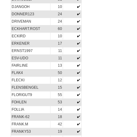
DJANGOH
10
DONNER123
24
DRIVEMAN
24
ECKHART.ROST
60
ECKIRD
10
ERKENER
17
ERNST1997
11
ESV-UDO
11
FAIRLINE
13
FLAK4
50
FLECKI
12
FLENSBENGEL
15
FLORIGUT9
55
FOHLEN
53
FOLLIA
14
FRANK-62
18
FRANK.M
42
FRANKY53
19