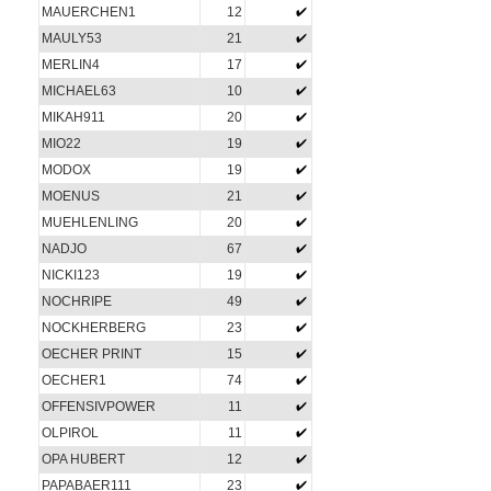
MAUERCHEN1
12
MAULY53
21
MERLIN4
17
MICHAEL63
10
MIKAH911
20
MIO22
19
MODOX
19
MOENUS
21
MUEHLENLING
20
NADJO
67
NICKI123
19
NOCHRIPE
49
NOCKHERBERG
23
OECHER PRINT
15
OECHER1
74
OFFENSIVPOWER
11
OLPIROL
11
OPA HUBERT
12
PAPABAER111
23