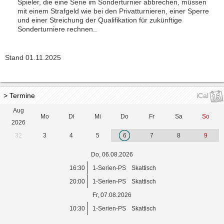
Spieler, die eine Serie im Sonderturnier abbrechen, müssen
mit einem Strafgeld wie bei den Privatturnieren, einer Sperre
und einer Streichung der Qualifikation für zukünftige
Sonderturniere rechnen..
Stand 01.11.2025
> Termine
iCal
Aug
Mo
Di
Mi
Do
Fr
Sa
So
2026
32
3
4
5
6
7
8
9
Do, 06.08.2026
16:30
1-Serien-PS
Skattisch
20:00
1-Serien-PS
Skattisch
Fr, 07.08.2026
10:30
1-Serien-PS
Skattisch
...