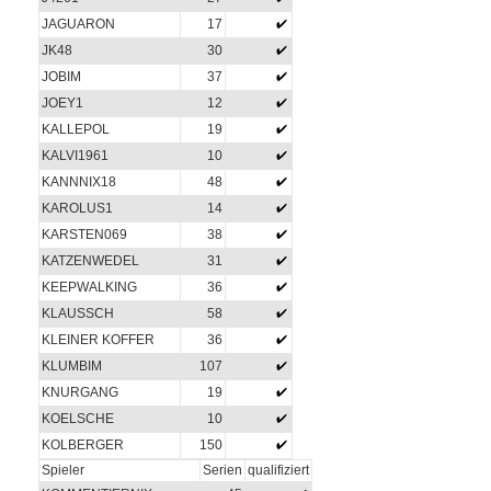
JAGUARON
17
JK48
30
JOBIM
37
JOEY1
12
KALLEPOL
19
KALVI1961
10
KANNNIX18
48
KAROLUS1
14
KARSTEN069
38
KATZENWEDEL
31
KEEPWALKING
36
KLAUSSCH
58
KLEINER KOFFER
36
KLUMBIM
107
KNURGANG
19
KOELSCHE
10
KOLBERGER
150
Spieler
Serien
qualifiziert