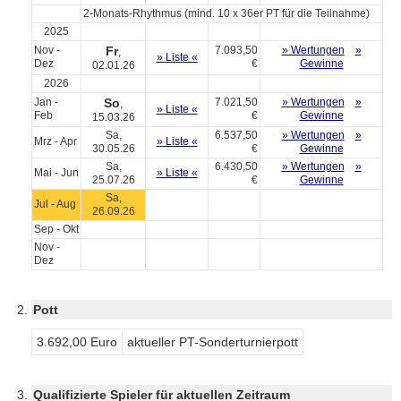
2-Monats-Rhythmus (mind. 10 x 36er PT für die Teilnahme)
2025
Nov -
Fr
7.093,50
» Wertungen
»
,
» Liste «
Dez
€
Gewinne
02.01.26
2026
Jan -
So
7.021,50
» Wertungen
»
,
» Liste «
Feb
€
Gewinne
15.03.26
Sa,
6.537,50
» Wertungen
»
Mrz - Apr
» Liste «
30.05.26
€
Gewinne
Sa,
6.430,50
» Wertungen
»
Mai - Jun
» Liste «
25.07.26
€
Gewinne
Sa,
Jul - Aug
26.09.26
Sep - Okt
Nov -
Dez
Pott
3.692,00 Euro
aktueller PT-Sonderturnierpott
Qualifizierte Spieler für aktuellen Zeitraum