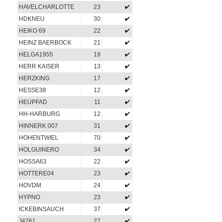
HAVELCHARLOTTE
23
HDKNEU
30
HEIKO 69
22
HEINZ BAERBOCK
21
HELGA1955
19
HERR KAISER
13
HERZKING
17
HESSE38
12
HEUPFAD
11
HH-HARBURG
12
HINNERK 007
31
HOHENTWIEL
70
HOLGUINERO
34
HOSSA63
22
HOTTERE04
23
HOVDM
24
HYPNO
23
ICKEBINSAUCH
37
J4261
27