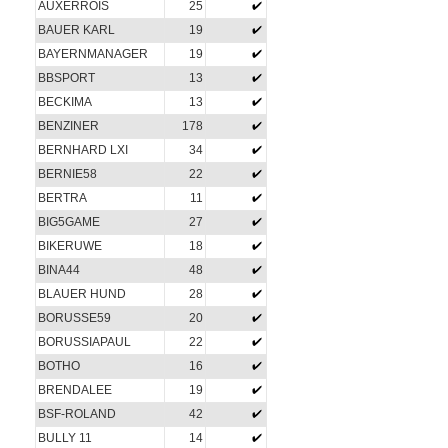
AUXERROIS
25
BAUER KARL
19
BAYERNMANAGER
19
BBSPORT
13
BECKIMA
13
BENZINER
178
BERNHARD LXI
34
BERNIE58
22
BERTRA
11
BIG5GAME
27
BIKERUWE
18
BINA44
48
BLAUER HUND
28
BORUSSE59
20
BORUSSIAPAUL
22
BOTHO
16
BRENDALEE
19
BSF-ROLAND
42
BULLY 11
14