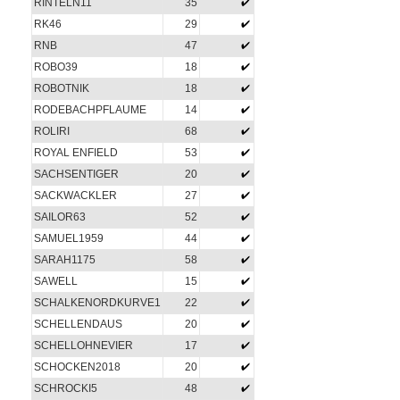
RINTELN11
35
RK46
29
RNB
47
ROBO39
18
ROBOTNIK
18
RODEBACHPFLAUME
14
ROLIRI
68
ROYAL ENFIELD
53
SACHSENTIGER
20
SACKWACKLER
27
SAILOR63
52
SAMUEL1959
44
SARAH1175
58
SAWELL
15
SCHALKENORDKURVE1
22
SCHELLENDAUS
20
SCHELLOHNEVIER
17
SCHOCKEN2018
20
SCHROCKI5
48