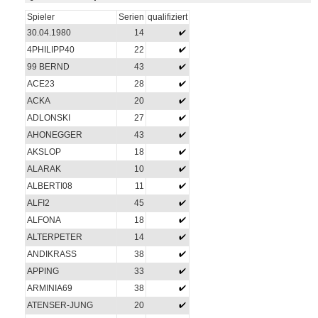
Spieler
Serien
qualifiziert
30.04.1980
14
4PHILIPP40
22
99 BERND
43
ACE23
28
ACKA
20
ADLONSKI
27
AHONEGGER
43
AKSLOP
18
ALARAK
10
ALBERTI08
11
ALFI2
45
ALFONA
18
ALTERPETER
14
ANDIKRASS
38
APPING
33
ARMINIA69
38
ATENSER-JUNG
20