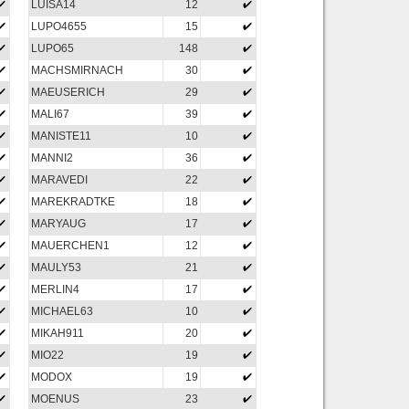
LUISA14
12
LUPO4655
15
LUPO65
148
MACHSMIRNACH
30
MAEUSERICH
29
MALI67
39
MANISTE11
10
MANNI2
36
MARAVEDI
22
MAREKRADTKE
18
MARYAUG
17
MAUERCHEN1
12
MAULY53
21
MERLIN4
17
MICHAEL63
10
MIKAH911
20
MIO22
19
MODOX
19
MOENUS
23