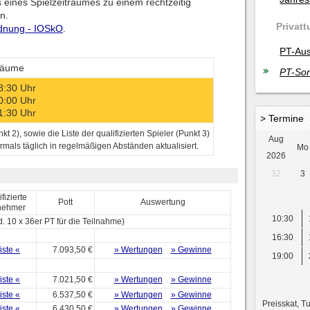
 eines Spielzeitraumes zu einem rechtzeitig
n.
Privatt
rdnung - IOSkO
.
PT-Aus
träume
PT-Son
18:30 Uhr
20:00 Uhr
21:30 Uhr
> Termine
kt 2), sowie die Liste der qualifizierten Spieler (Punkt 3)
Aug
als täglich in regelmäßigen Abständen aktualisiert.
Mo
2026
32
3
fizierte
Pott
Auswertung
nehmer
10:30
 10 x 36er PT für die Teilnahme)
16:30
iste «
7.093,50 €
» Wertungen
» Gewinne
19:00
iste «
7.021,50 €
» Wertungen
» Gewinne
iste «
6.537,50 €
» Wertungen
» Gewinne
Preisskat, T
iste «
6.430,50 €
» Wertungen
» Gewinne