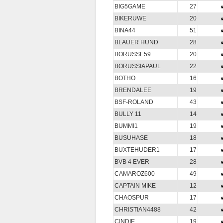
BIG5GAME
27
BIKERUWE
20
BINA44
51
BLAUER HUND
28
BORUSSE59
20
BORUSSIAPAUL
22
BOTHO
16
BRENDALEE
19
BSF-ROLAND
43
BULLY 11
14
BUMMI1
19
BUSUHASE
18
BUXTEHUDER1
17
BVB 4 EVER
28
CAMAROZ600
49
CAPTAIN MIKE
12
CHAOSPUR
17
CHRISTIAN4488
42
CINDIE
19