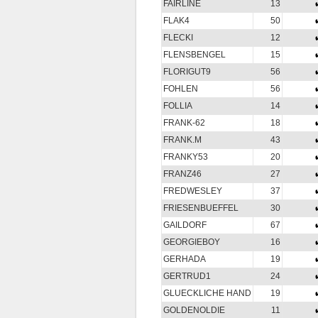
FAIRLINE
13
FLAK4
50
FLECKI
12
FLENSBENGEL
15
FLORIGUT9
56
FOHLEN
56
FOLLIA
14
FRANK-62
18
FRANK.M
43
FRANKY53
20
FRANZ46
27
FREDWESLEY
37
FRIESENBUEFFEL
30
GAILDORF
67
GEORGIEBOY
16
GERHADA
19
GERTRUD1
24
GLUECKLICHE HAND
19
GOLDENOLDIE
11