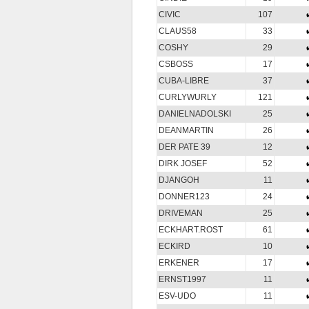
CIVIC
107
CLAUS58
33
COSHY
29
CSBOSS
17
CUBA-LIBRE
37
CURLYWURLY
121
DANIELNADOLSKI
25
DEANMARTIN
26
DER PATE 39
12
DIRK JOSEF
52
DJANGOH
11
DONNER123
24
DRIVEMAN
25
ECKHART.ROST
61
ECKIRD
10
ERKENER
17
ERNST1997
11
ESV-UDO
11