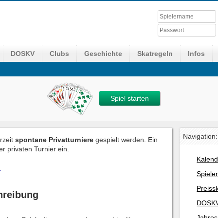
DOSKV
Clubs
Geschichte
Skatregeln
Infos
Spiel starten
Navigation:
rzeit
spontane Privatturniere
gespielt werden. Ein
r privaten Turnier ein.
Kalend
.
Spiele
Preiss
hreibung
DOSKV
Jahres