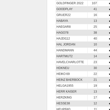
GOLDFINGER 2022
107
GOODPLAY
41
GRUER22
16
HABAYA
13
HAEGAR8
25
HAGO78
38
HAJDI112
40
HAL JORDAN
10
HANDMANN
44
HARTMUT2
14
HAVELCHARLOTTE
23
HDKNEU
30
HEIKO 69
22
HEINZ BAERBOCK
21
HELGA1955
19
HERR KAISER
13
HERZKING
17
HESSE38
12
HEUPFAD
11