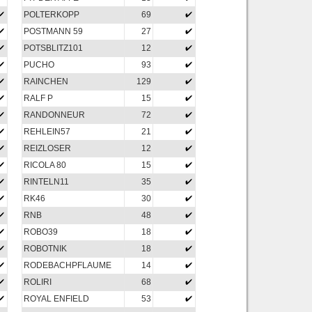
POLTERKOPP
69
POSTMANN 59
27
POTSBLITZ101
12
PUCHO
93
RAINCHEN
129
RALF P
15
RANDONNEUR
72
REHLEIN57
21
REIZLOSER
12
RICOLA 80
15
RINTELN11
35
RK46
30
RNB
48
ROBO39
18
ROBOTNIK
18
RODEBACHPFLAUME
14
ROLIRI
68
ROYAL ENFIELD
53