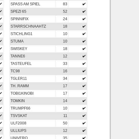
SPASS AM SPIEL
83
SPEZI 65
52
SPINNIFIX
24
STARRSCHNAAHTZ
18
STICHLING1
10
STUMA
10
SWISKEY
18
TANNE6
12
TASTEUFEL
33
TC98
16
TGLER11
34
TH. RAMM
17
TOBI1KINOBI
17
TOMKIN
14
TRUMPF66
10
TSVSKAT
11
ULF2008
50
ULLIUPS
12
UNIVERO
35