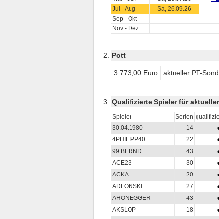
Jul - Aug
Sa, 26.09.26
Sep - Okt
Nov - Dez
Pott
3.773,00 Euro
aktueller PT-Sond
Qualifizierte Spieler für aktuell
Spieler
Serien
qualifizie
30.04.1980
14
4PHILIPP40
22
99 BERND
43
ACE23
30
ACKA
20
ADLONSKI
27
AHONEGGER
43
AKSLOP
18