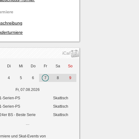
urniere
schreibung
derturniere
iCal
Di
Mi
Do
Fr
Sa
So
4
5
6
7
8
9
Fr, 07.08.2026
1-Serien-PS
Skattisch
1-Serien-PS
Skattisch
24er BS - Beste Serie
Skattisch
...
urniere und Skat-Events von