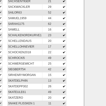
SACHSENTIGER
21
SACKWACKLER
29
SAILOR63
52
SAMUEL1959
44
SARAH1175
62
SAWELL
16
SCHALKENORDKURVE1
23
SCHELLENDAUS
20
SCHELLOHNEVIER
17
SCHOCKEN2018
22
SCHROCKI5
49
SCHWERGEWICHT
25
SIEGBERT54
42
SIRHENRYMORGAN
15
SKATDELPHIN
13
SKATDEPP302
26
SKATEULE61
49
SKATZERO
20
SNAKE PLISSKEN 1
11