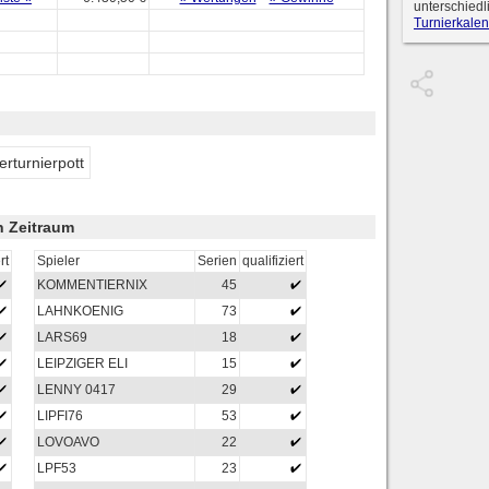
unterschiedl
Turnierkalen
erturnierpott
en Zeitraum
rt
Spieler
Serien
qualifiziert
KOMMENTIERNIX
45
LAHNKOENIG
73
LARS69
18
LEIPZIGER ELI
15
LENNY 0417
29
LIPFI76
53
LOVOAVO
22
LPF53
23