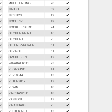
MUEHLENLING
20
NADJO
69
NICKI123
19
NOCHRIPE
49
NOCKHERBERG
24
OECHER PRINT
16
OECHER1
75
OFFENSIVPOWER
11
OLPIROL
11
OPA HUBERT
12
PAPABAER111
23
PEGASUSO
41
PEPI 0844
13
PETER2012
12
PEWIN
10
PINCHAS2011
18
PIONIGGE
12
PIRANHA88
25
PIT DER AFFE
13