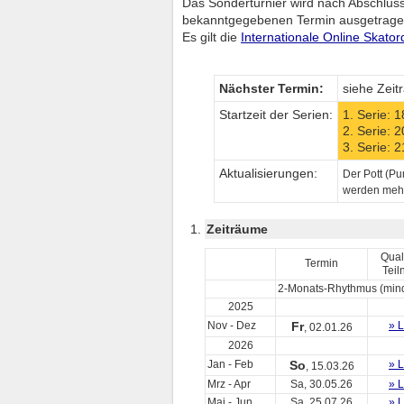
Das Sonderturnier wird nach Abschluss
bekanntgegebenen Termin ausgetrage
Es gilt die
Internationale Online Skato
Nächster Termin:
siehe Zei
Startzeit der Serien:
1. Serie: 
2. Serie: 
3. Serie: 
Aktualisierungen:
Der Pott (Pun
werden mehrm
Zeiträume
Quali
Termin
Teil
2-Monats-Rhythmus (mind.
2025
Nov - Dez
Fr
» L
, 02.01.26
2026
Jan - Feb
So
» L
, 15.03.26
Mrz - Apr
Sa, 30.05.26
» L
Mai - Jun
Sa, 25.07.26
» L