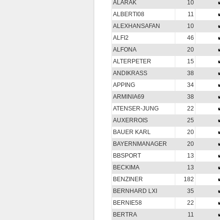
ALARAK
10
ALBERTI08
11
ALEXHANSAFAN
10
ALFI2
46
ALFONA
20
ALTERPETER
15
ANDIKRASS
38
APPING
34
ARMINIA69
38
ATENSER-JUNG
22
AUXERROIS
25
BAUER KARL
20
BAYERNMANAGER
20
BBSPORT
13
BECKIMA
13
BENZINER
182
BERNHARD LXI
35
BERNIE58
22
BERTRA
11