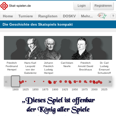
Registrieren
Home
Turniere
Ranglisten
DOSKV
Mehr...
Die Geschichte des Skatspiels kompakt
Friedrich
Hans Karl
Johann
Carl Adam
Friedrich
Dr. Carl
Ferdinand
Leopold
Friedrich
Neefe
Arnold David
Ludwig
Hempel
von der
Ludwig
Brockhaus
Emanuel
Gabelentz
Hempel
Schuderoff
«
»
1800
1825
1850
1875
1900
1925
1950
1975
2000
2025
„Dieses Spiel ist offenbar
der König aller Spiele