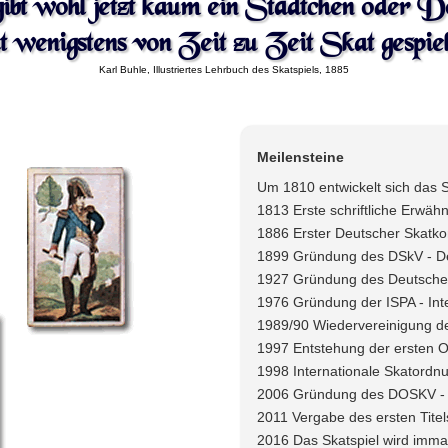
gibt wohl jetzt kaum ein Städtchen oder D
t wenigstens von Zeit zu Zeit Skat gespiel
Karl Buhle, Illustriertes Lehrbuch des Skatspiels, 1885
Meilensteine
Um 1810 entwickelt sich das S
1813 Erste schriftliche Erwäh
1886 Erster Deutscher Skatk
1899 Gründung des DSkV - D
1927 Gründung des Deutschen
1976 Gründung der ISPA - Inte
1989/90 Wiedervereinigung de
1997 Entstehung der ersten O
1998 Internationale Skatordn
2006 Gründung des DOSKV - 
2011 Vergabe des ersten Titel
2016 Das Skatspiel wird immat