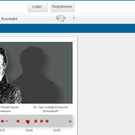
Registrieren
Kontakt
h Arnold David
Dr. Carl Ludwig Emanuel
ockhaus
Schuderoff
»
975
2000
2025