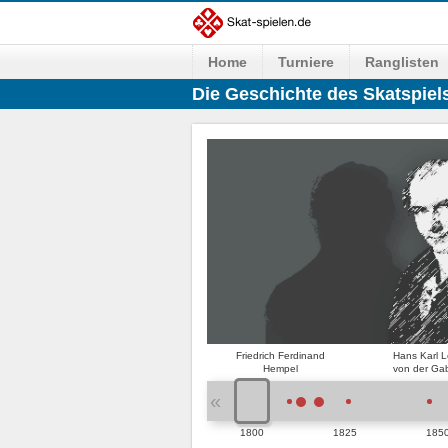
Home
Turniere
Ranglisten
Die Geschichte des Skatspie
Friedrich Ferdinand
Hans Karl 
Hempel
von der Ga
«
1800
1825
185