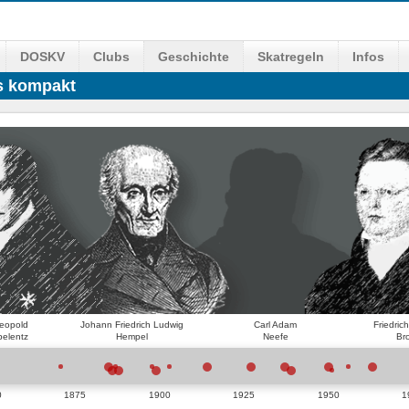
DOSKV
Clubs
Geschichte
Skatregeln
Infos
ls kompakt
Leopold
Johann Friedrich Ludwig
Carl Adam
Friedric
belentz
Hempel
Neefe
Br
0
1875
1900
1925
1950
1