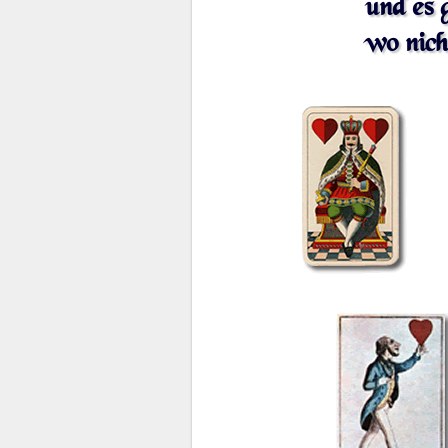
und es 
wo nich