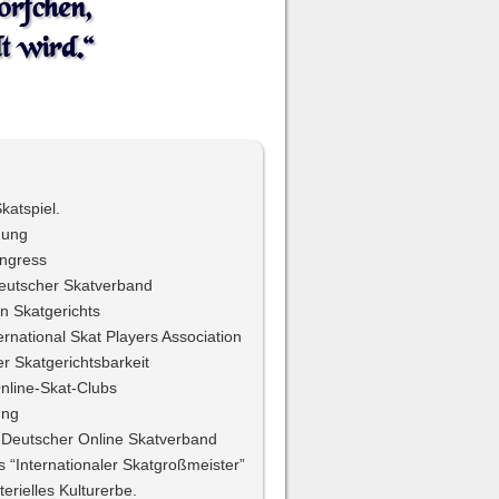
örfchen,
Unter
dersel
t wird.“
katspiel.
nung
ongress
eutscher Skatverband
 Skatgerichts
rnational Skat Players Association
r Skatgerichtsbarkeit
nline-Skat-Clubs
ung
Deutscher Online Skatverband
s “Internationaler Skatgroßmeister”
erielles Kulturerbe.