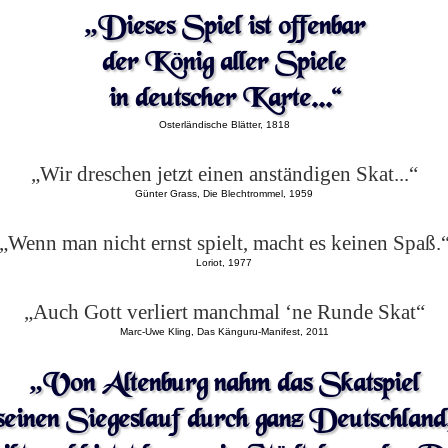
„Dieses Spiel ist offenbar
der König aller Spiele
in deutscher Karte...“
Osterländische Blätter, 1818
„Wir dreschen jetzt einen anständigen Skat...“
Günter Grass, Die Blechtrommel, 1959
„Wenn man nicht ernst spielt, macht es keinen Spaß.
Loriot, 1977
„Auch Gott verliert manchmal ‘ne Runde Skat“
Marc-Uwe Kling, Das Känguru-Manifest, 2011
„Von Altenburg nahm das Skatspiel
seinen Siegeslauf durch ganz Deutschland